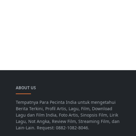
ABOUT US
Tempatnya Para Pecinta India untuk mengetahui
Berita Terkini, Profil Artis, Lagu, Film, Download
Lagu dan Film India, Foto Artis, Sinopsis Film, Lirik
Lagu, Not Angka, Review Film, Streaming Film, dan
Lain-Lain. Request: 0882-1082-8046.