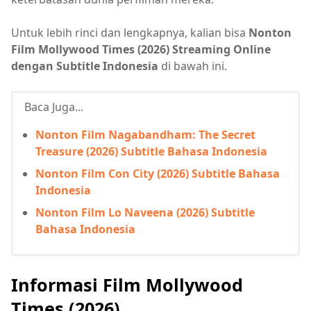
Untuk lebih rinci dan lengkapnya, kalian bisa
Nonton
Film Mollywood Times (2026) Streaming Online
dengan Subtitle Indonesia
di bawah ini.
Baca Juga...
Nonton Film Nagabandham: The Secret
Treasure (2026) Subtitle Bahasa Indonesia
Nonton Film Con City (2026) Subtitle Bahasa
Indonesia
Nonton Film Lo Naveena (2026) Subtitle
Bahasa Indonesia
Informasi Film Mollywood
Times (2026)