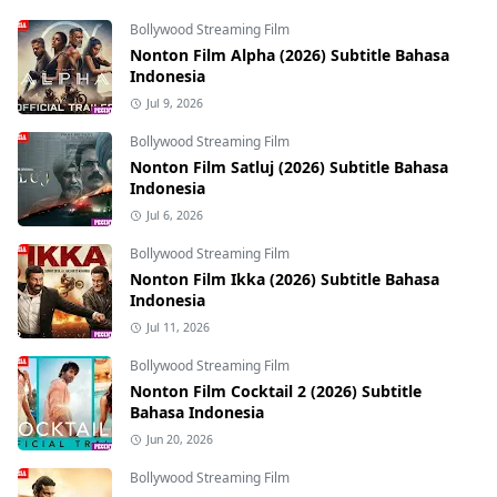
Bollywood Streaming Film
Nonton Film Alpha (2026) Subtitle Bahasa
Indonesia
Jul 9, 2026
Bollywood Streaming Film
Nonton Film Satluj (2026) Subtitle Bahasa
Indonesia
Jul 6, 2026
Bollywood Streaming Film
Nonton Film Ikka (2026) Subtitle Bahasa
Indonesia
Jul 11, 2026
Bollywood Streaming Film
Nonton Film Cocktail 2 (2026) Subtitle
Bahasa Indonesia
Jun 20, 2026
Bollywood Streaming Film