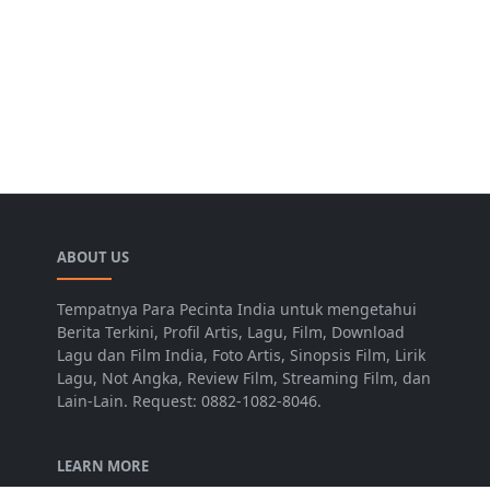
ABOUT US
Tempatnya Para Pecinta India untuk mengetahui
Berita Terkini, Profil Artis, Lagu, Film, Download
Lagu dan Film India, Foto Artis, Sinopsis Film, Lirik
Lagu, Not Angka, Review Film, Streaming Film, dan
Lain-Lain. Request: 0882-1082-8046.
LEARN MORE