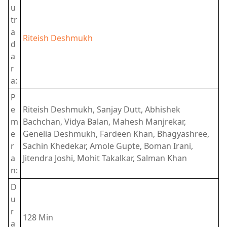
u
tr
a
Riteish Deshmukh
d
a
r
a:
P
e
Riteish Deshmukh, Sanjay Dutt, Abhishek
m
Bachchan, Vidya Balan, Mahesh Manjrekar,
e
Genelia Deshmukh, Fardeen Khan, Bhagyashree,
r
Sachin Khedekar, Amole Gupte, Boman Irani,
a
Jitendra Joshi, Mohit Takalkar, Salman Khan
n:
D
u
r
128 Min
a