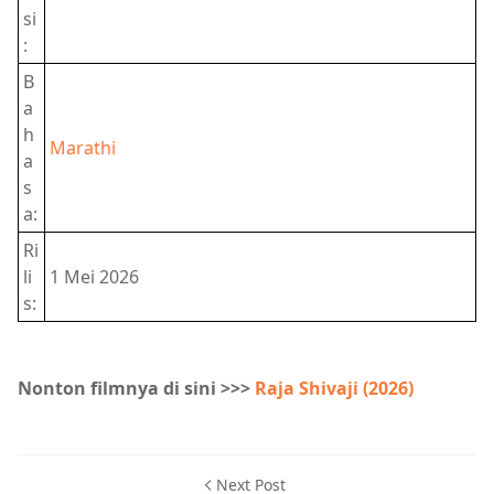
si
:
B
a
h
Marathi
a
s
a:
Ri
li
1 Mei 2026
s:
Nonton filmnya di sini >>>
Raja Shivaji (2026)
Next Post