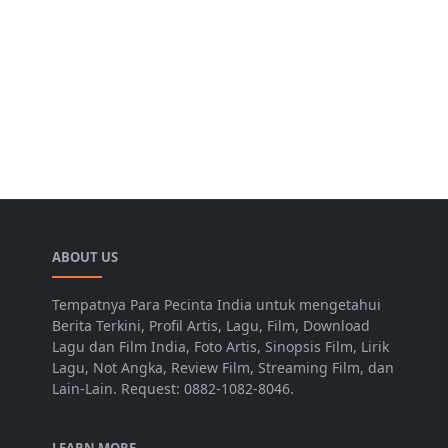
ABOUT US
Tempatnya Para Pecinta India untuk mengetahui
Berita Terkini, Profil Artis, Lagu, Film, Download
Lagu dan Film India, Foto Artis, Sinopsis Film, Lirik
Lagu, Not Angka, Review Film, Streaming Film, dan
Lain-Lain. Request: 0882-1082-8046.