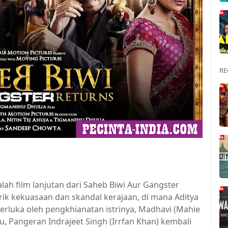
RE
lah film lanjutan dari Saheb Biwi Aur Gangster
rik kekuasaan dan skandal kerajaan, di mana Aditya
terluka oleh pengkhianatan istrinya, Madhavi (Mahie
 itu, Pangeran Indrajeet Singh (Irrfan Khan) kembali