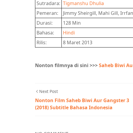
Sutradara:
Tigmanshu Dhulia
Pemeran:
Jimmy Sheirgill, Mahi Gill, Irrf
Durasi:
128 Min
Bahasa:
Hindi
Rilis:
8 Maret 2013
Nonton filmnya di sini >>>
Saheb Biwi Au
Next Post
Nonton Film Saheb Biwi Aur Gangster 3
(2018) Subtitle Bahasa Indonesia