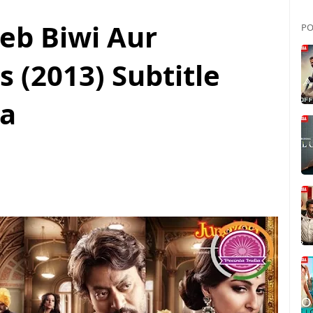
eb Biwi Aur
PO
 (2013) Subtitle
ia