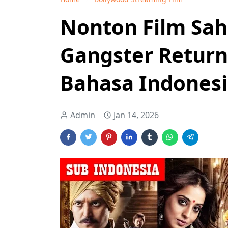
Nonton Film Sah
Gangster Returns
Bahasa Indones
Admin
Jan 14, 2026