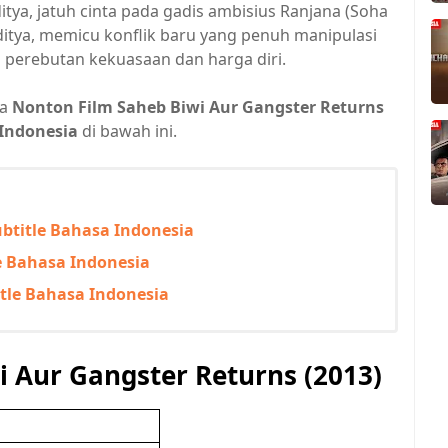
ya, jatuh cinta pada gadis ambisius Ranjana (Soha
 Aditya, memicu konflik baru yang penuh manipulasi
 perebutan kekuasaan dan harga diri.
sa
Nonton Film Saheb Biwi Aur Gangster Returns
 Indonesia
di bawah ini.
ubtitle Bahasa Indonesia
e Bahasa Indonesia
itle Bahasa Indonesia
i Aur Gangster Returns (2013)