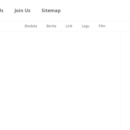
Us
Join Us
Sitemap
Biodata
Berita
Lirik
Lagu
Film