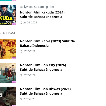
Bollywood Streaming Film
Nonton Film Kakuda (2024)
Subtitle Bahasa Indonesia
Jul 24, 2024
CENT POST
Nonton Film Kaiva (2023) Subtitle
Bahasa Indonesia
2026/7/27
Nonton Film Con City (2026)
Subtitle Bahasa Indonesia
2026/7/27
Nonton Film Bob Biswas (2021)
Subtitle Bahasa Indonesia
2026/7/25