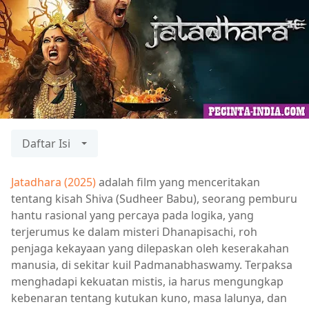
Daftar Isi
Jatadhara (2025)
adalah film yang menceritakan
tentang kisah Shiva (Sudheer Babu), seorang pemburu
hantu rasional yang percaya pada logika, yang
terjerumus ke dalam misteri Dhanapisachi, roh
penjaga kekayaan yang dilepaskan oleh keserakahan
manusia, di sekitar kuil Padmanabhaswamy. Terpaksa
menghadapi kekuatan mistis, ia harus mengungkap
kebenaran tentang kutukan kuno, masa lalunya, dan