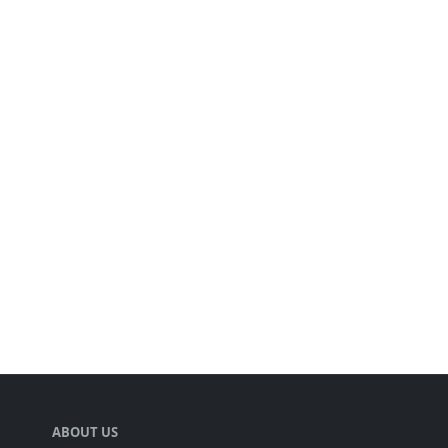
ABOUT US