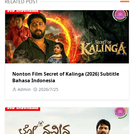
RELATED POST
Nonton Film Secret of Kalinga (2026) Subtitle
Bahasa Indonesia
Admin
2026/7/25