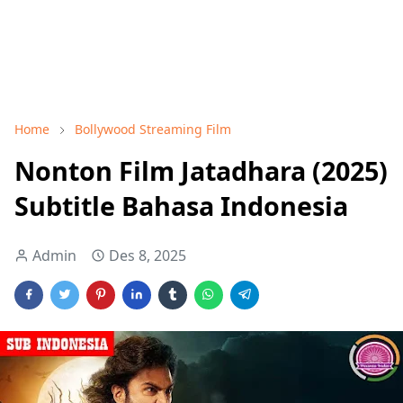
Home
Bollywood Streaming Film
Nonton Film Jatadhara (2025)
Subtitle Bahasa Indonesia
Admin
Des 8, 2025