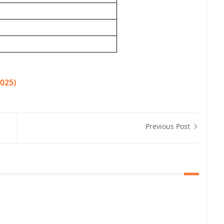
2025)
Previous Post