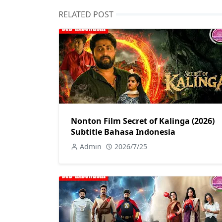
RELATED POST
Nonton Film Secret of Kalinga (2026)
Subtitle Bahasa Indonesia
Admin
2026/7/25