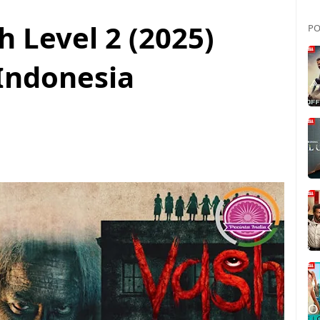
 Level 2 (2025)
PO
 Indonesia