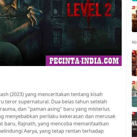
RE
Vash (2023) yang menceritakan tentang kisah
 teror supernatural. Dua belas tahun setelah
 trauma, dan "paman asing" baru yang misterius
yang menyebabkan perilaku kekerasan dan merusak
ahat baru, Rajnath, yang mencoba memanfaatkan
elindungi Aarya, yang tetap rentan terhadap