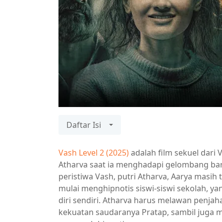
Daftar Isi
Vash Level 2 (2025)
adalah film sekuel dari 
Atharva saat ia menghadapi gelombang baru
peristiwa Vash, putri Atharva, Aarya masih
mulai menghipnotis siswi-siswi sekolah, 
diri sendiri. Atharva harus melawan penj
kekuatan saudaranya Pratap, sambil juga m