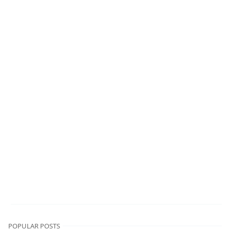
POPULAR POSTS