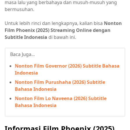
masa lalu yang berbahaya dan musuh-musuh yang
bermusuhan.
Untuk lebih rinci dan lengkapnya, kalian bisa
Nonton
Film Phoenix (2025) Streaming Online dengan
Subtitle Indonesia
di bawah ini.
Baca Juga...
Nonton Film Governor (2026) Subtitle Bahasa
Indonesia
Nonton Film Purushaha (2026) Subtitle
Bahasa Indonesia
Nonton Film Lo Naveena (2026) Subtitle
Bahasa Indonesia
Informasi Film Phoenix (2025)