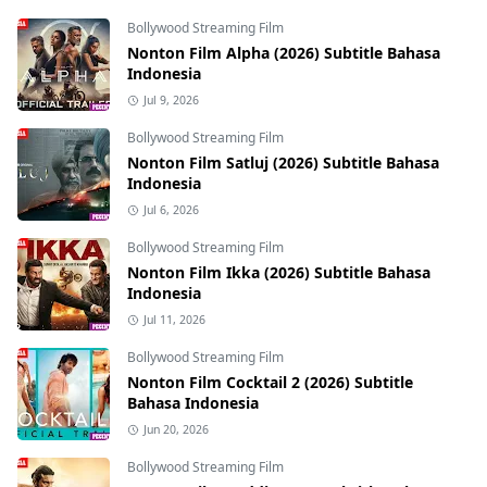
Bollywood Streaming Film
Nonton Film Alpha (2026) Subtitle Bahasa
Indonesia
Jul 9, 2026
Bollywood Streaming Film
Nonton Film Satluj (2026) Subtitle Bahasa
Indonesia
Jul 6, 2026
Bollywood Streaming Film
Nonton Film Ikka (2026) Subtitle Bahasa
Indonesia
Jul 11, 2026
Bollywood Streaming Film
Nonton Film Cocktail 2 (2026) Subtitle
Bahasa Indonesia
Jun 20, 2026
Bollywood Streaming Film