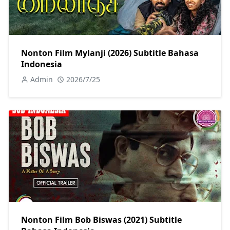
Nonton Film Mylanji (2026) Subtitle Bahasa
Indonesia
Admin
2026/7/25
Nonton Film Bob Biswas (2021) Subtitle