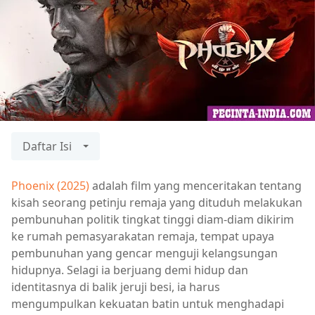
Daftar Isi
Phoenix (2025)
adalah film yang menceritakan tentang
kisah seorang petinju remaja yang dituduh melakukan
pembunuhan politik tingkat tinggi diam-diam dikirim
ke rumah pemasyarakatan remaja, tempat upaya
pembunuhan yang gencar menguji kelangsungan
hidupnya. Selagi ia berjuang demi hidup dan
identitasnya di balik jeruji besi, ia harus
mengumpulkan kekuatan batin untuk menghadapi