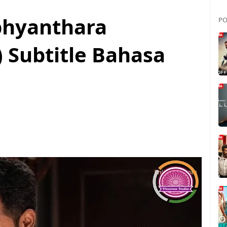
bhyanthara
PO
) Subtitle Bahasa