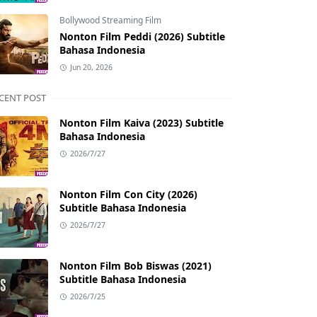
Bollywood Streaming Film
Nonton Film Peddi (2026) Subtitle
Bahasa Indonesia
Jun 20, 2026
CENT POST
Nonton Film Kaiva (2023) Subtitle
Bahasa Indonesia
2026/7/27
Nonton Film Con City (2026)
Subtitle Bahasa Indonesia
2026/7/27
Nonton Film Bob Biswas (2021)
Subtitle Bahasa Indonesia
2026/7/25