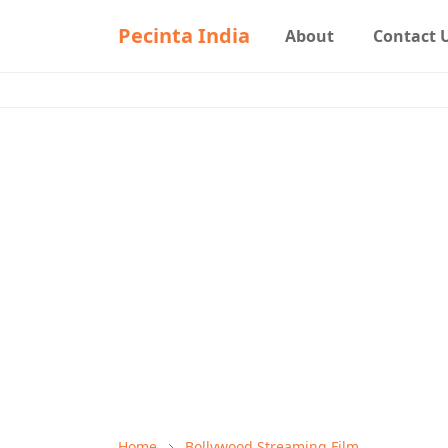
Pecinta India
About
Contact 
Home
Bollywood Streaming Film