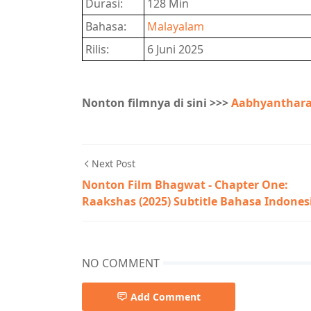
Durasi:
128 Min
Bahasa:
Malayalam
Rilis:
6 Juni 2025
Nonton filmnya di sini >>>
Aabhyanthara 
Next Post
Nonton Film Bhagwat - Chapter One:
Raakshas (2025) Subtitle Bahasa Indones
NO COMMENT
Add Comment