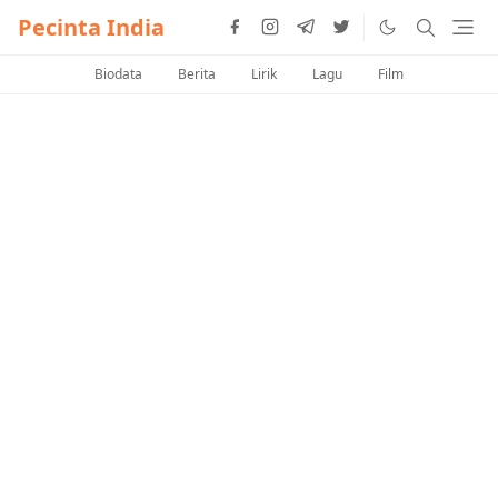
Pecinta India
Biodata
Berita
Lirik
Lagu
Film