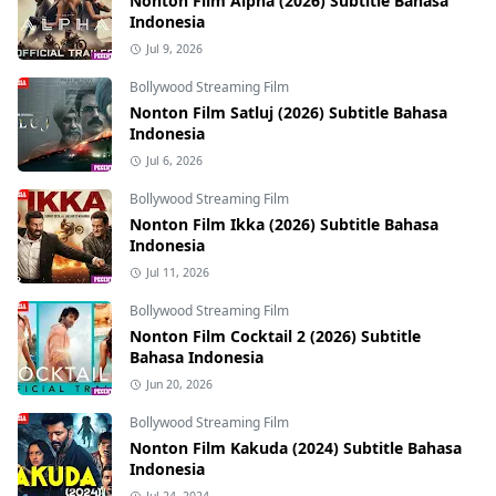
Nonton Film Alpha (2026) Subtitle Bahasa
Indonesia
Jul 9, 2026
Bollywood Streaming Film
Nonton Film Satluj (2026) Subtitle Bahasa
Indonesia
Jul 6, 2026
Bollywood Streaming Film
Nonton Film Ikka (2026) Subtitle Bahasa
Indonesia
Jul 11, 2026
Bollywood Streaming Film
Nonton Film Cocktail 2 (2026) Subtitle
Bahasa Indonesia
Jun 20, 2026
Bollywood Streaming Film
Nonton Film Kakuda (2024) Subtitle Bahasa
Indonesia