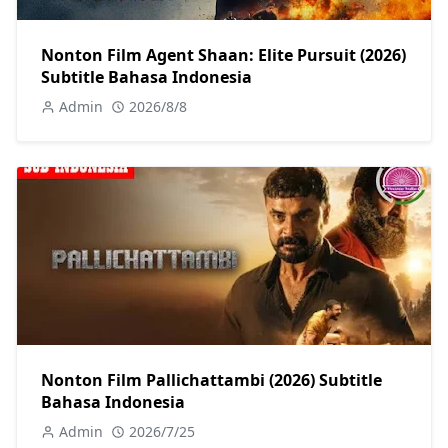
Nonton Film Agent Shaan: Elite Pursuit (2026)
Subtitle Bahasa Indonesia
Admin
2026/8/8
Nonton Film Pallichattambi (2026) Subtitle
Bahasa Indonesia
Admin
2026/7/25