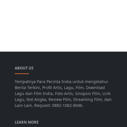
ABOUT US
Tempatnya Para Pecinta India untuk mengetahui
Berita Terkini, Profil Artis, Lagu, Film, Download
Lagu dan Film India, Foto Artis, Sinopsis Film, Lirik
Lagu, Not Angka, Review Film, Streaming Film, dan
Lain-Lain. Request: 0882-1082-8046.
LEARN MORE