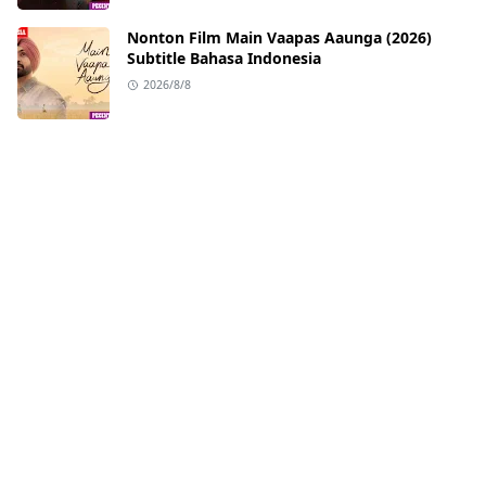
Nonton Film Main Vaapas Aaunga (2026)
Subtitle Bahasa Indonesia
2026/8/8