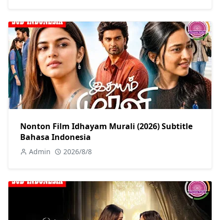
Nonton Film Idhayam Murali (2026) Subtitle
Bahasa Indonesia
Admin
2026/8/8