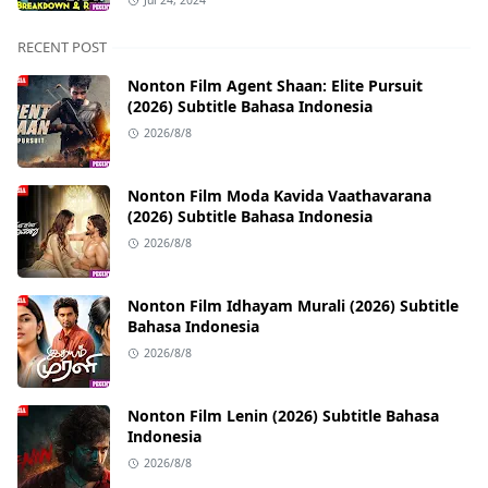
Jul 24, 2024
RECENT POST
Nonton Film Agent Shaan: Elite Pursuit
(2026) Subtitle Bahasa Indonesia
2026/8/8
Nonton Film Moda Kavida Vaathavarana
(2026) Subtitle Bahasa Indonesia
2026/8/8
Nonton Film Idhayam Murali (2026) Subtitle
Bahasa Indonesia
2026/8/8
Nonton Film Lenin (2026) Subtitle Bahasa
Indonesia
2026/8/8