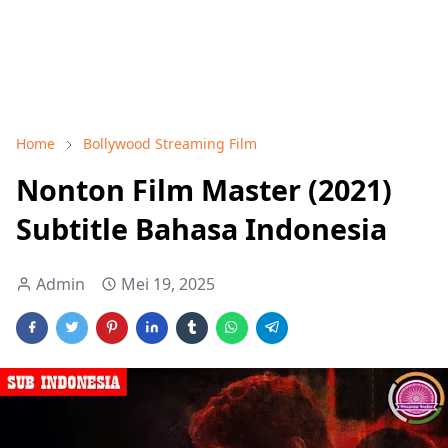
Home
Bollywood Streaming Film
Nonton Film Master (2021)
Subtitle Bahasa Indonesia
Admin
Mei 19, 2025