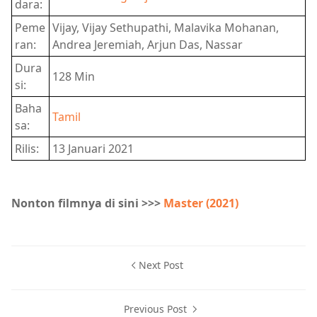
dara:
Peme
Vijay, Vijay Sethupathi, Malavika Mohanan,
ran:
Andrea Jeremiah, Arjun Das, Nassar
Dura
128 Min
si:
Baha
Tamil
sa:
Rilis:
13 Januari 2021
Nonton filmnya di sini >>>
Master (2021)
Next Post
Previous Post