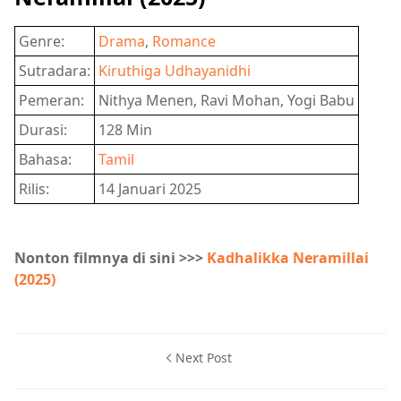
Genre:
Drama
,
Romance
Sutradara:
Kiruthiga Udhayanidhi
Pemeran:
Nithya Menen, Ravi Mohan, Yogi Babu
Durasi:
128 Min
Bahasa:
Tamil
Rilis:
14 Januari 2025
Nonton filmnya di sini >>>
Kadhalikka Neramillai
(2025)
Next Post