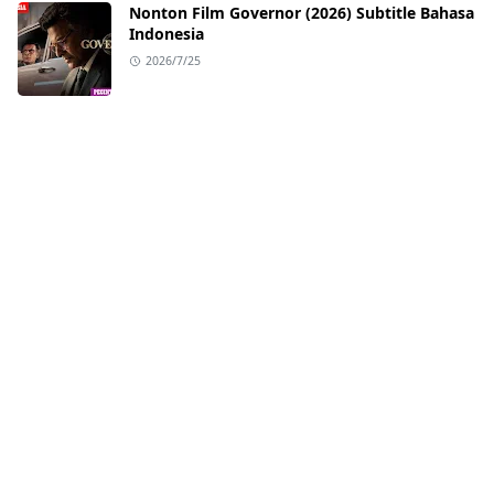
Nonton Film Governor (2026) Subtitle Bahasa
Indonesia
2026/7/25