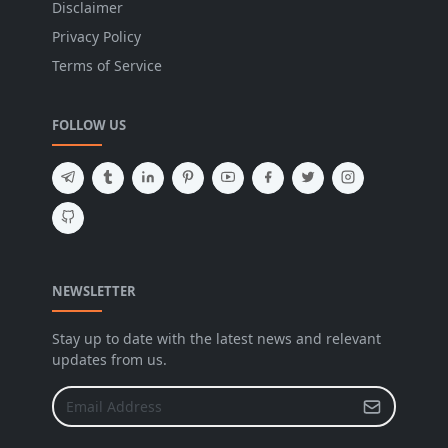
Disclaimer
Privacy Policy
Terms of Service
FOLLOW US
NEWSLETTER
Stay up to date with the latest news and relevant
updates from us.