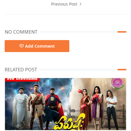
Previous Post
NO COMMENT
Add Comment
RELATED POST