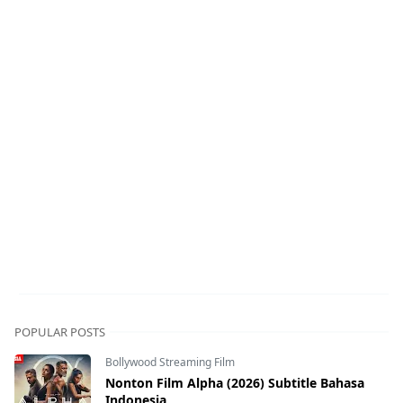
POPULAR POSTS
Bollywood Streaming Film
Nonton Film Alpha (2026) Subtitle Bahasa
Indonesia