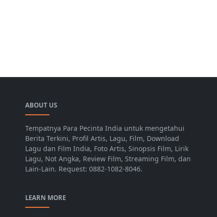
ABOUT US
Tempatnya Para Pecinta India untuk mengetahui
Berita Terkini, Profil Artis, Lagu, Film, Download
Lagu dan Film India, Foto Artis, Sinopsis Film, Lirik
Lagu, Not Angka, Review Film, Streaming Film, dan
Lain-Lain. Request: 0882-1082-8046.
LEARN MORE