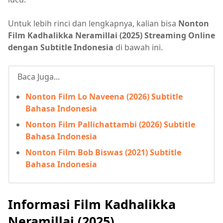
Untuk lebih rinci dan lengkapnya, kalian bisa
Nonton
Film Kadhalikka Neramillai (2025) Streaming Online
dengan Subtitle Indonesia
di bawah ini.
Baca Juga...
Nonton Film Lo Naveena (2026) Subtitle
Bahasa Indonesia
Nonton Film Pallichattambi (2026) Subtitle
Bahasa Indonesia
Nonton Film Bob Biswas (2021) Subtitle
Bahasa Indonesia
Informasi Film Kadhalikka
Neramillai (2025)