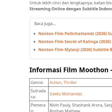
Untuk lebih rinci dan lengkapnya, kalian bi
Streaming Online dengan Subtitle Indon
Baca Juga...
Nonton Film Pallichattambi (2026) S
Nonton Film Secret of Kalinga (2026)
Nonton Film Mylanji (2026) Subtitle
Informasi Film Moothon -
Genre:
Action
,
Thriller
Sutrada
Geetu Mohandas
ra:
Pemera
Nivin Pauly, Shashank Arora, San
n:
Roshan Mathew