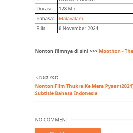
Durasi:
128 Min
Bahasa:
Malayalam
Rilis:
8 November 2024
Nonton filmnya di sini >>>
Moothon - The
Next Post
Nonton Film Thukra Ke Mera Pyaar (2024
Subtitle Bahasa Indonesia
NO COMMENT