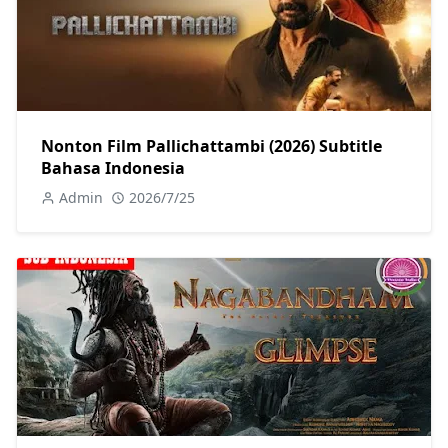
Nonton Film Pallichattambi (2026) Subtitle
Bahasa Indonesia
Admin
2026/7/25