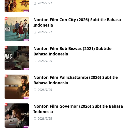
2026/7/27
Nonton Film Con City (2026) Subtitle Bahasa
Indonesia
2026/7/27
Nonton Film Bob Biswas (2021) Subtitle
Bahasa Indonesia
2026/7/25
Nonton Film Pallichattambi (2026) Subtitle
Bahasa Indonesia
2026/7/25
Nonton Film Governor (2026) Subtitle Bahasa
Indonesia
2026/7/25