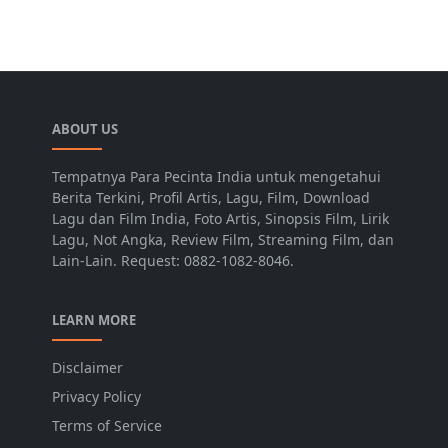
ABOUT US
Tempatnya Para Pecinta India untuk mengetahui
Berita Terkini, Profil Artis, Lagu, Film, Download
Lagu dan Film India, Foto Artis, Sinopsis Film, Lirik
Lagu, Not Angka, Review Film, Streaming Film, dan
Lain-Lain. Request: 0882-1082-8046.
LEARN MORE
Disclaimer
Privacy Policy
Terms of Service