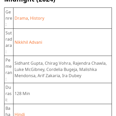
Ge
nre
Drama
,
History
:
Sut
rad
Nikkhil Advani
ara
:
Pe
Sidhant Gupta, Chirag Vohra, Rajendra Chawla,
me
Luke McGibney, Cordelia Bugeja, Malishka
ran
Mendonsa, Arif Zakaria, Ira Dubey
:
Du
ras
128 Min
i:
Ba
ha
Hindi