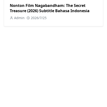
Nonton Film Nagabandham: The Secret
Treasure (2026) Subtitle Bahasa Indonesia
Admin
2026/7/25