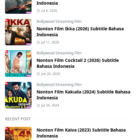
Indonesia
Jul 6, 2026
Bollywood Streaming Film
Nonton Film Ikka (2026) Subtitle Bahasa
Indonesia
Jul 11, 2026
Bollywood Streaming Film
Nonton Film Cocktail 2 (2026) Subtitle
Bahasa Indonesia
Jun 20, 2026
Bollywood Streaming Film
Nonton Film Kakuda (2024) Subtitle Bahasa
Indonesia
Jul 24, 2024
RECENT POST
Nonton Film Kaiva (2023) Subtitle Bahasa
Indonesia