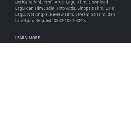
Berita Terkini, Profil Artis, Lagu, Film, Download
Lagu dan Film India, Foto Artis, Sinopsis Film, Lirik
Lagu, Not Angka, Review Film, Streaming Film, dan
Lain-Lain. Request: 0882-1082-8046.
LEARN MORE
Disclaimer
Privacy Policy
Terms of Service
FOLLOW US