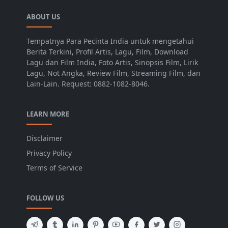
ABOUT US
Tempatnya Para Pecinta India untuk mengetahui
Berita Terkini, Profil Artis, Lagu, Film, Download
Lagu dan Film India, Foto Artis, Sinopsis Film, Lirik
Lagu, Not Angka, Review Film, Streaming Film, dan
Lain-Lain. Request: 0882-1082-8046.
LEARN MORE
Disclaimer
Privacy Policy
Terms of Service
FOLLOW US