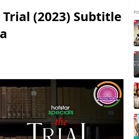
Trial (2023) Subtitle
PO
ia