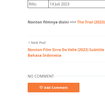
Rilis:
14 Juli 2023
Nonton filmnya disini >>>
The Trial (2023)
Next Post
Nonton Film Sirre De Velle (2023) Subtitle
Bahasa Indonesia
NO COMMENT
Add Comment