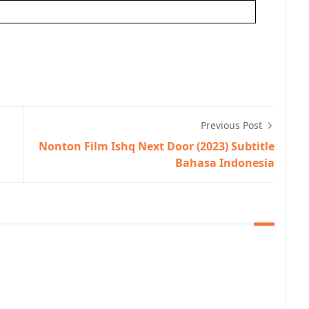
Previous Post
Nonton Film Ishq Next Door (2023) Subtitle
Bahasa Indonesia