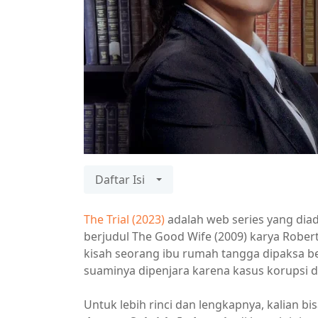
Daftar Isi
The Trial (2023)
adalah web series yang diadap
berjudul The Good Wife (2009) karya Rober
kisah seorang ibu rumah tangga dipaksa b
suaminya dipenjara karena kasus korupsi d
Untuk lebih rinci dan lengkapnya, kalian bi