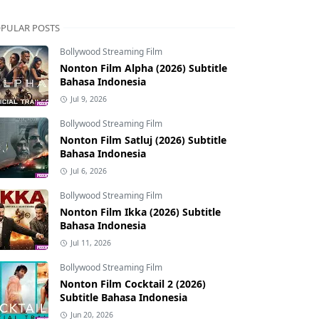
PULAR POSTS
Bollywood Streaming Film
Nonton Film Alpha (2026) Subtitle
Bahasa Indonesia
Jul 9, 2026
Bollywood Streaming Film
Nonton Film Satluj (2026) Subtitle
Bahasa Indonesia
Jul 6, 2026
Bollywood Streaming Film
Nonton Film Ikka (2026) Subtitle
Bahasa Indonesia
Jul 11, 2026
Bollywood Streaming Film
Nonton Film Cocktail 2 (2026)
Subtitle Bahasa Indonesia
Jun 20, 2026