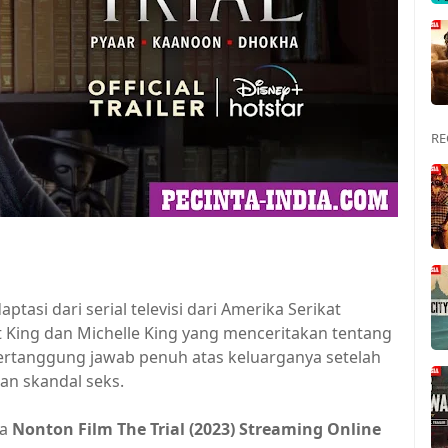
RE
tasi dari serial televisi dari Amerika Serikat
t King dan Michelle King yang menceritakan tentang
ertanggung jawab penuh atas keluarganya setelah
an skandal seks.
sa
Nonton Film The Trial (2023) Streaming Online