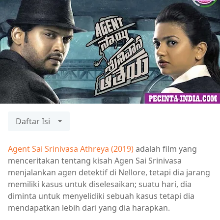
Daftar Isi
Agent Sai Srinivasa Athreya (2019)
adalah film yang
menceritakan tentang kisah Agen Sai Srinivasa
menjalankan agen detektif di Nellore, tetapi dia jarang
memiliki kasus untuk diselesaikan; suatu hari, dia
diminta untuk menyelidiki sebuah kasus tetapi dia
mendapatkan lebih dari yang dia harapkan.