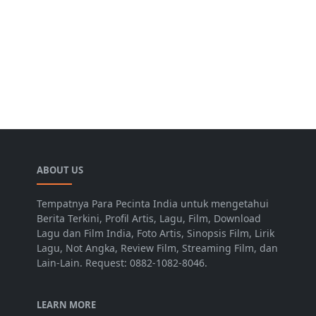
ABOUT US
Tempatnya Para Pecinta India untuk mengetahui
Berita Terkini, Profil Artis, Lagu, Film, Download
Lagu dan Film India, Foto Artis, Sinopsis Film, Lirik
Lagu, Not Angka, Review Film, Streaming Film, dan
Lain-Lain. Request: 0882-1082-8046.
LEARN MORE