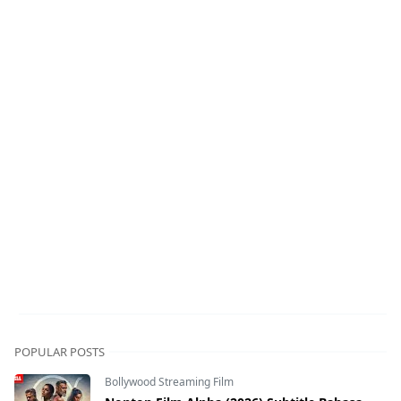
POPULAR POSTS
Bollywood Streaming Film