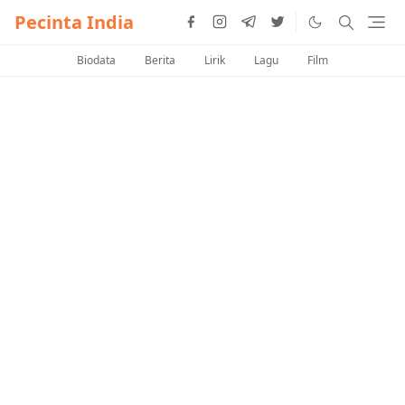
Pecinta India
Biodata
Berita
Lirik
Lagu
Film