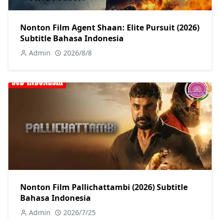
Nonton Film Agent Shaan: Elite Pursuit (2026)
Subtitle Bahasa Indonesia
Admin
2026/8/8
Nonton Film Pallichattambi (2026) Subtitle
Bahasa Indonesia
Admin
2026/7/25