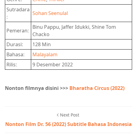
Sutradara
Sohan Seenulal
:
Binu Pappu, Jaffer Idukki, Shine Tom
Pemeran:
Chacko
Durasi:
128 Min
Bahasa:
Malayalam
Rilis:
9 Desember 2022
Nonton filmnya disini >>>
Bharatha Circus (2022)
Next Post
Nonton Film Dr. 56 (2022) Subtitle Bahasa Indonesia