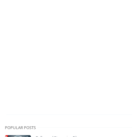
POPULAR POSTS