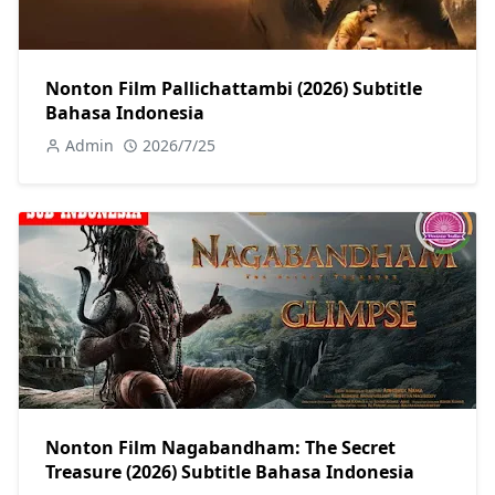
Nonton Film Pallichattambi (2026) Subtitle
Bahasa Indonesia
Admin
2026/7/25
Nonton Film Nagabandham: The Secret
Treasure (2026) Subtitle Bahasa Indonesia