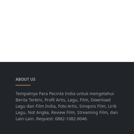
ABOUT US
Tempatnya Para Pecinta India untuk mengetahui
Berita Terkini, Profil Artis, Lagu, Film, Download
Lagu dan Film India, Foto Artis, Sinopsis Film, Lirik
Lagu, Not Angka, Review Film, Streaming Film, dan
Lain-Lain. Request: 0882-1082-8046.