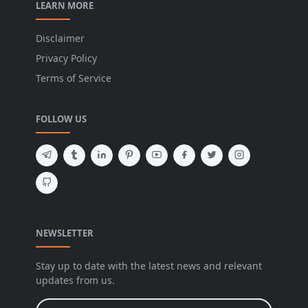
LEARN MORE
Disclaimer
Privacy Policy
Terms of Service
FOLLOW US
NEWSLETTER
Stay up to date with the latest news and relevant
updates from us.