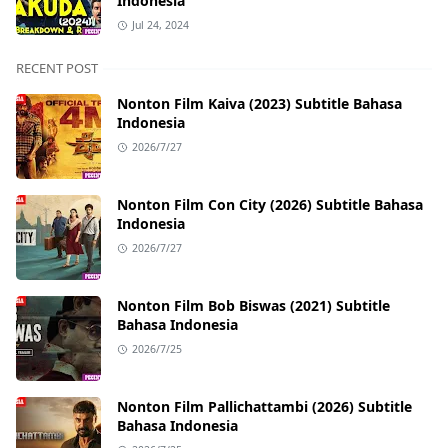
Indonesia
Jul 24, 2024
RECENT POST
Nonton Film Kaiva (2023) Subtitle Bahasa
Indonesia
2026/7/27
Nonton Film Con City (2026) Subtitle Bahasa
Indonesia
2026/7/27
Nonton Film Bob Biswas (2021) Subtitle
Bahasa Indonesia
2026/7/25
Nonton Film Pallichattambi (2026) Subtitle
Bahasa Indonesia