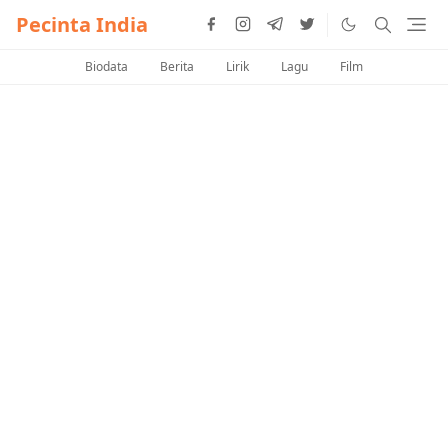
Pecinta India
Biodata
Berita
Lirik
Lagu
Film