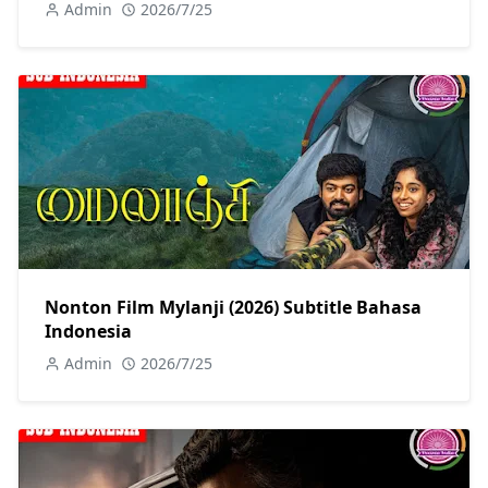
Admin
2026/7/25
Nonton Film Mylanji (2026) Subtitle Bahasa
Indonesia
Admin
2026/7/25