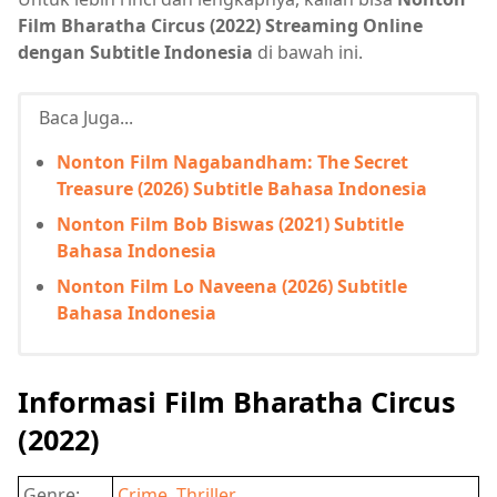
Film Bharatha Circus (2022) Streaming Online
dengan Subtitle Indonesia
di bawah ini.
Baca Juga...
Nonton Film Nagabandham: The Secret
Treasure (2026) Subtitle Bahasa Indonesia
Nonton Film Bob Biswas (2021) Subtitle
Bahasa Indonesia
Nonton Film Lo Naveena (2026) Subtitle
Bahasa Indonesia
Informasi Film Bharatha Circus
(2022)
Genre:
Crime
,
Thriller