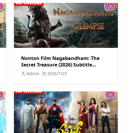
Nonton Film Nagabandham: The
Secret Treasure (2026) Subtitle
Bahasa Indonesia
Admin
2026/7/25