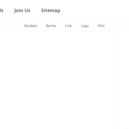
Us
Join Us
Sitemap
Biodata
Berita
Lirik
Lagu
Film