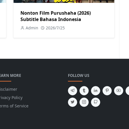
Nonton Film Purushaha (2026)
Subtitle Bahasa Indonesia
Admin
2026/7/25
EARN MORE
FOLLOW US
isclaimer
rivacy Policy
erms of Service