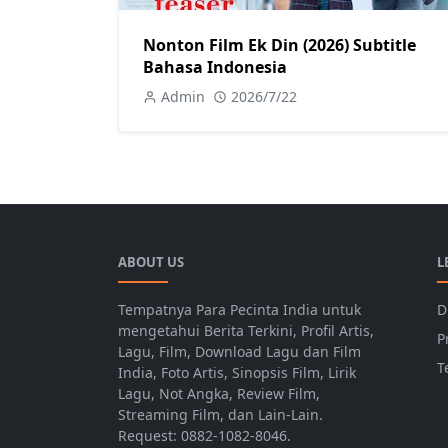
Nonton Film Ek Din (2026) Subtitle
Bahasa Indonesia
Admin
2026/7/22
ABOUT US
L
Tempatnya Para Pecinta India untuk
D
mengetahui Berita Terkini, Profil Artis,
P
Lagu, Film, Download Lagu dan Film
T
India, Foto Artis, Sinopsis Film, Lirik
Lagu, Not Angka, Review Film,
Streaming Film, dan Lain-Lain.
Request: 0882-1082-8046.