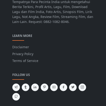
Tempatnya Para Pecinta India untuk mengetahui
Berita Terkini, Profil Artis, Lagu, Film, Download
Lagu dan Film India, Foto Artis, Sinopsis Film, Lirik
Lagu, Not Angka, Review Film, Streaming Film, dan
Lain-Lain. Request: 0882-1082-8046.
LEARN MORE
Disclaimer
Privacy Policy
Terms of Service
FOLLOW US