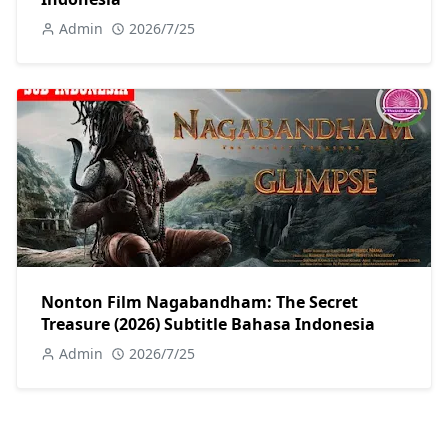
Admin
2026/7/25
Nonton Film Nagabandham: The Secret
Treasure (2026) Subtitle Bahasa Indonesia
Admin
2026/7/25