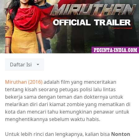
Daftar Isi
Miruthan (2016)
adalah film yang menceritakan
tentang kisah seorang petugas polisi lalu lintas
bekerja sama dengan teman dan dokternya untuk
melarikan diri dari kiamat zombie yang mematikan di
kota dan mencari tahu kemungkinan penawar untuk
menghentikannya sebelum waktu habis.
Untuk lebih rinci dan lengkapnya, kalian bisa
Nonton