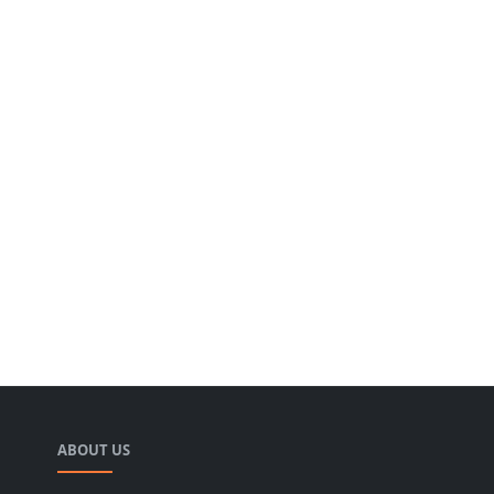
ABOUT US