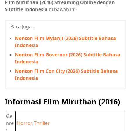
Film Miruthan (2016) Streaming Online dengan
Subtitle Indonesia
di bawah ini.
Baca Juga...
Nonton Film Mylanji (2026) Subtitle Bahasa
Indonesia
Nonton Film Governor (2026) Subtitle Bahasa
Indonesia
Nonton Film Con City (2026) Subtitle Bahasa
Indonesia
Informasi Film Miruthan (2016)
Ge
nre
Horror
,
Thriller
: