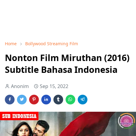
Home
Bollywood Streaming Film
Nonton Film Miruthan (2016)
Subtitle Bahasa Indonesia
Anonim
Sep 15, 2022