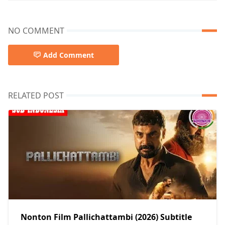
NO COMMENT
Add Comment
RELATED POST
Nonton Film Pallichattambi (2026) Subtitle