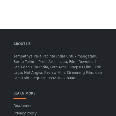
ABOUT US
Tempatnya Para Pecinta India untuk mengetahui
Berita Terkini, Profil Artis, Lagu, Film, Download
Lagu dan Film India, Foto Artis, Sinopsis Film, Lirik
Lagu, Not Angka, Review Film, Streaming Film, dan
Lain-Lain. Request: 0882-1082-8046.
LEARN MORE
Disclaimer
Privacy Policy