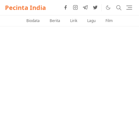
Pecinta India
Biodata
Berita
Lirik
Lagu
Film