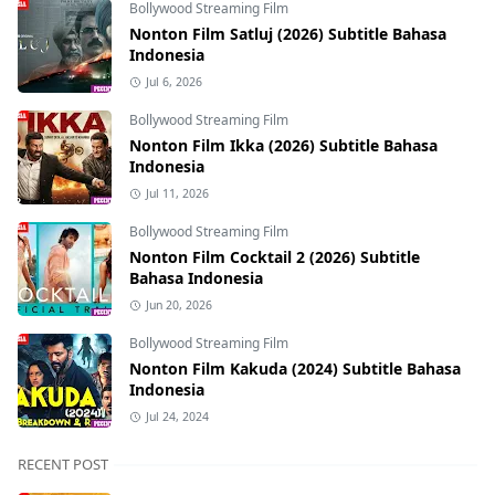
Bollywood Streaming Film
Nonton Film Satluj (2026) Subtitle Bahasa
Indonesia
Jul 6, 2026
Bollywood Streaming Film
Nonton Film Ikka (2026) Subtitle Bahasa
Indonesia
Jul 11, 2026
Bollywood Streaming Film
Nonton Film Cocktail 2 (2026) Subtitle
Bahasa Indonesia
Jun 20, 2026
Bollywood Streaming Film
Nonton Film Kakuda (2024) Subtitle Bahasa
Indonesia
Jul 24, 2024
RECENT POST