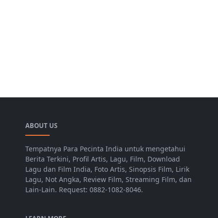
ABOUT US
Tempatnya Para Pecinta India untuk mengetahui
Berita Terkini, Profil Artis, Lagu, Film, Download
Lagu dan Film India, Foto Artis, Sinopsis Film, Lirik
Lagu, Not Angka, Review Film, Streaming Film, dan
Lain-Lain. Request: 0882-1082-8046.