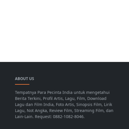
ABOUT US
Tempatnya Para Pecinta India untuk mengetahui
Berita Terkini, Profil Artis, Lagu, Film, Download
Lagu dan Film India, Foto Artis, Sinopsis Film, Lirik
Lagu, Not Angka, Review Film, Streaming Film, dan
Lain-Lain. Request: 0882-1082-8046.