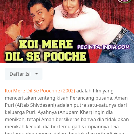
Daftar Isi
Koi Mere Dil Se Poochhe (2002)
adalah film yang
menceritakan tentang kisah Perancang busana, Aman
Puri (Aftab Shivdasani) adalah putra satu-satunya dari
keluarga Puri. Ayahnya (Anupam Kher) ingin dia
menikah, tetapi Aman bersikeras bahwa dia tidak akan
menikah kecuali dia bertemu gadis impiannya. Dia
bertemu dengannya, dalam bentuk dan pribadi Esha