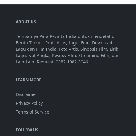
ABOUT US
Tempatnya Para Pecinta India untuk mengetahui
Berita Terkini, Profil Artis, Lagu, Film, Download
Lagu dan Film India, Foto Artis, Sinopsis Film, Lirik
Lagu, Not Angka, Review Film, Streaming Film, dan
Lain-Lain. Request: 0882-1082-8046.
LEARN MORE
Disclaimer
Privacy Policy
Terms of Service
FOLLOW US