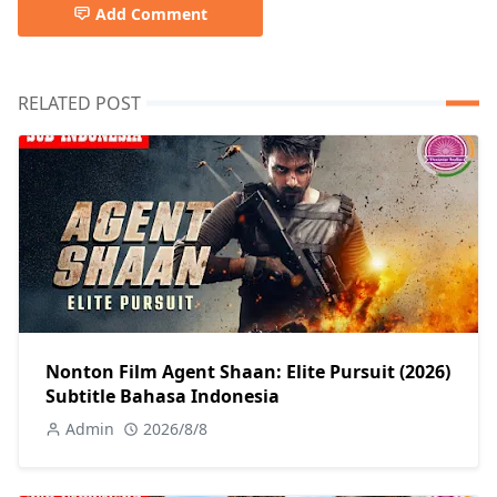
Add Comment
RELATED POST
Nonton Film Agent Shaan: Elite Pursuit (2026)
Subtitle Bahasa Indonesia
Admin
2026/8/8