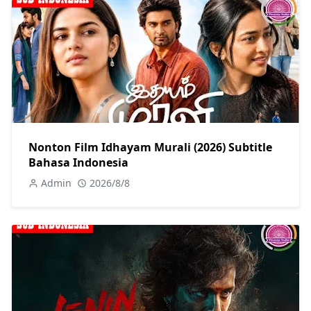
Nonton Film Idhayam Murali (2026) Subtitle
Bahasa Indonesia
Admin
2026/8/8