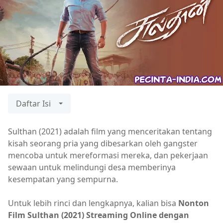
Daftar Isi
Sulthan (2021) adalah film yang menceritakan tentang
kisah seorang pria yang dibesarkan oleh gangster
mencoba untuk mereformasi mereka, dan pekerjaan
sewaan untuk melindungi desa memberinya
kesempatan yang sempurna.
Untuk lebih rinci dan lengkapnya, kalian bisa
Nonton
Film Sulthan (2021) Streaming Online dengan