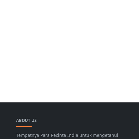
ABOUT US
Tempatnya Para Pecinta India untuk mengetahui