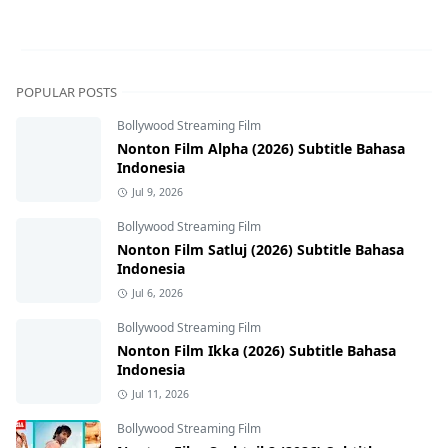
POPULAR POSTS
Bollywood Streaming Film
Nonton Film Alpha (2026) Subtitle Bahasa
Indonesia
Jul 9, 2026
Bollywood Streaming Film
Nonton Film Satluj (2026) Subtitle Bahasa
Indonesia
Jul 6, 2026
Bollywood Streaming Film
Nonton Film Ikka (2026) Subtitle Bahasa
Indonesia
Jul 11, 2026
Bollywood Streaming Film