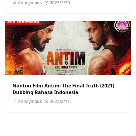
Anonymous
2023/2/20
Nonton Film Antim: The Final Truth (2021)
Dubbing Bahasa Indonesia
Anonymous
2023/2/11