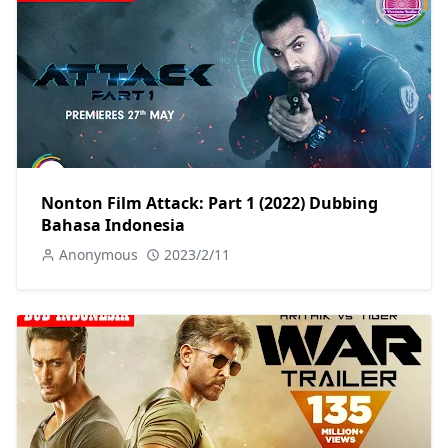
Nonton Film Attack: Part 1 (2022) Dubbing
Bahasa Indonesia
Anonymous
2023/2/11