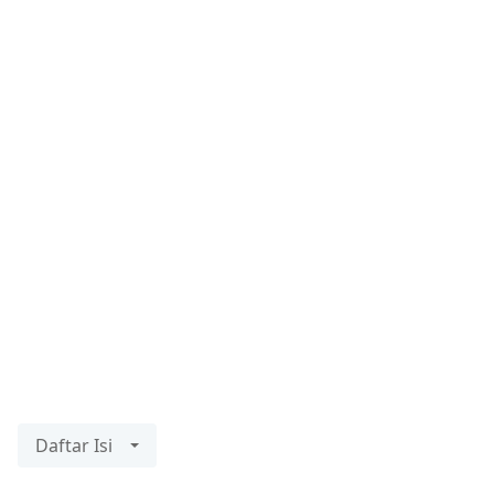
Daftar Isi