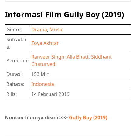
Informasi Film Gully Boy (2019)
Genre:
Drama
,
Music
Sutradar
Zoya Akhtar
a:
Ranveer Singh
,
Alia Bhatt
,
Siddhant
Pemeran:
Chaturvedi
Durasi:
153 Min
Bahasa:
Indonesia
Rilis:
14 Februari 2019
Nonton filmnya disini >>>
Gully Boy (2019)