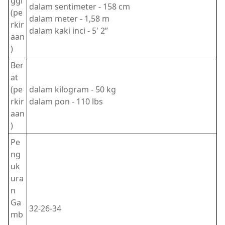
ggi
dalam sentimeter - 158 cm
(pe
dalam meter - 1,58 m
rkir
dalam kaki inci - 5' 2”
aan
)
Ber
at
(pe
dalam kilogram - 50 kg
rkir
dalam pon - 110 lbs
aan
)
Pe
ng
uk
ura
n
Ga
32-26-34
mb