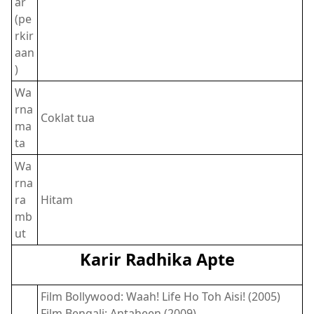
ar
(pe
rkir
aan
)
Wa
rna
Coklat tua
ma
ta
Wa
rna
ra
Hitam
mb
ut
Karir Radhika Apte
Film Bollywood: Waah! Life Ho Toh Aisi! (2005)
Film Bengali: Antaheen (2009)