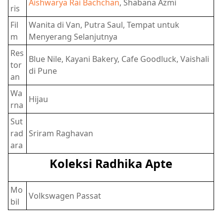
Aishwarya Rai Bachchan
, Shabana Azmi
ris
Fil
Wanita di Van, Putra Saul, Tempat untuk
m
Menyerang Selanjutnya
Res
Blue Nile, Kayani Bakery, Cafe Goodluck, Vaishali
tor
di Pune
an
Wa
Hijau
rna
Sut
rad
Sriram Raghavan
ara
Koleksi Radhika Apte
Mo
Volkswagen Passat
bil