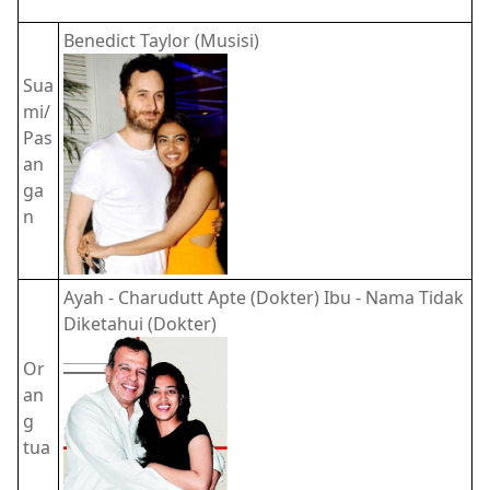
Benedict Taylor (Musisi)
Sua
mi/
Pas
an
ga
n
Ayah - Charudutt Apte (Dokter) Ibu - Nama Tidak
Diketahui (Dokter)
Or
an
g
tua