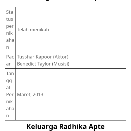
Sta
tus
per
Telah menikah
nik
aha
n
Pac
Tusshar Kapoor (Aktor)
ar
Benedict Taylor (Musisi)
Tan
gg
al
Per
Maret, 2013
nik
aha
n
Keluarga Radhika Apte