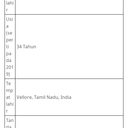
lahi
r
Usi
a
(se
per
ti
34 Tahun
pa
da
201
9)
Te
mp
at
Vellore, Tamil Nadu, India
lahi
r
Tan
da