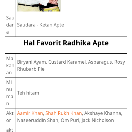
Sau
dar
Saudara - Ketan Apte
a
Hal Favorit Radhika Apte
Ma
Biryani Ayam, Custard Karamel, Asparagus, Rosy
kan
Rhubarb Pie
an
Mi
nu
Teh hitam
ma
n
Akt
Aamir Khan
,
Shah Rukh Khan
, Akshaye Khanna,
or
Naseeruddin Shah, Om Puri, Jack Nicholson
akt