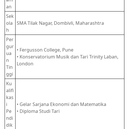
an
Sek
ola
SMA Tilak Nagar, Dombivli, Maharashtra
h
Per
gur
• Fergusson College, Pune
ua
• Konservatorium Musik dan Tari Trinity Laban,
n
London
Tin
ggi
Ku
alifi
kas
i
• Gelar Sarjana Ekonomi dan Matematika
Pe
• Diploma Studi Tari
ndi
dik