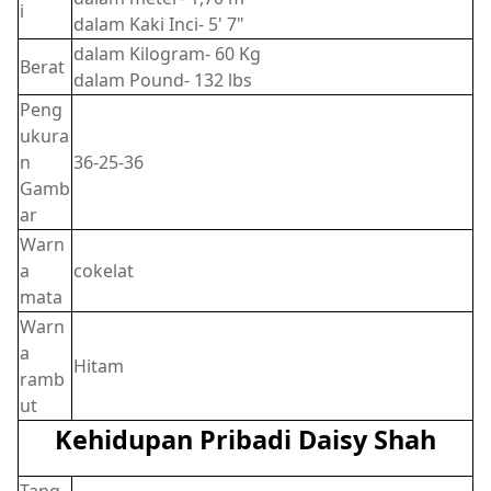
i
dalam Kaki Inci- 5' 7"
dalam Kilogram- 60 Kg
Berat
dalam Pound- 132 lbs
Peng
ukura
n
36-25-36
Gamb
ar
Warn
a
cokelat
mata
Warn
a
Hitam
ramb
ut
Kehidupan Pribadi Daisy Shah
Tang