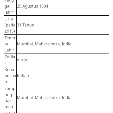
gal
25 Agustus 1984
lahir
Usia
(pada
31 Tahun
2015)
Temp
at
Mumbai, Maharashtra, India
Lahir
Zodia
Virgo
k
Keba
ngsaa
Indian
n
kamp
ung
Mumbai, Maharashtra, India
hala
man