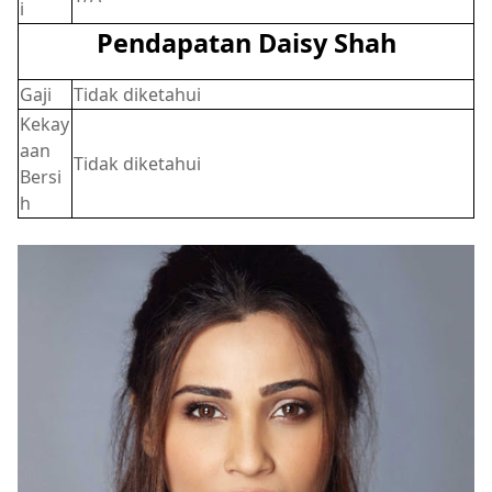
i
Pendapatan Daisy Shah
Gaji
Tidak diketahui
Kekay
aan
Tidak diketahui
Bersi
h