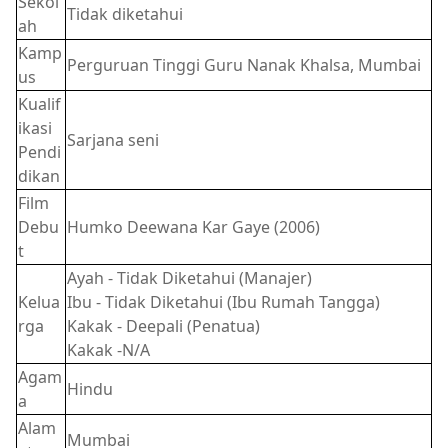
Sekol
Tidak diketahui
ah
Kamp
Perguruan Tinggi Guru Nanak Khalsa, Mumbai
us
Kualif
ikasi
Sarjana seni
Pendi
dikan
Film
Debu
Humko Deewana Kar Gaye (2006)
t
Ayah - Tidak Diketahui (Manajer)
Kelua
Ibu - Tidak Diketahui (Ibu Rumah Tangga)
rga
Kakak - Deepali (Penatua)
Kakak -N/A
Agam
Hindu
a
Alam
Mumbai