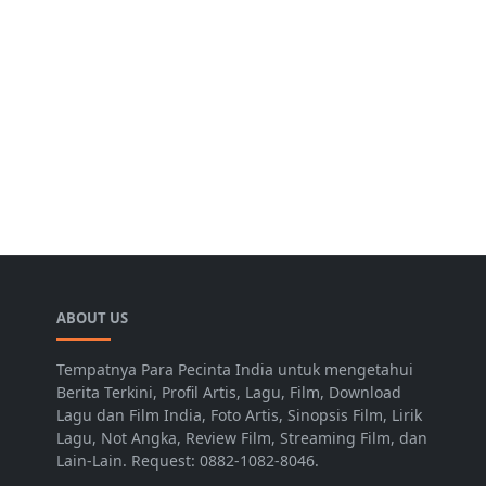
ABOUT US
Tempatnya Para Pecinta India untuk mengetahui
Berita Terkini, Profil Artis, Lagu, Film, Download
Lagu dan Film India, Foto Artis, Sinopsis Film, Lirik
Lagu, Not Angka, Review Film, Streaming Film, dan
Lain-Lain. Request: 0882-1082-8046.