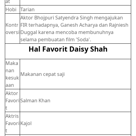
at
Hobi
Tarian
Aktor Bhojpuri Satyendra Singh mengajukan
Kontr
FIR terhadapnya, Ganesh Acharya dan Rajniesh
oversi
Duggal karena mencoba membunuhnya
selama pembuatan film 'Soda'.
Hal Favorit Daisy Shah
Maka
nan
Makanan cepat saji
kesuk
aan
Aktor
Favori
Salman Khan
t
Aktris
Favori
Kajol
t