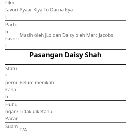
Film
favori
Pyaar Kiya To Darna Kya
t
Parfu
m
Masih oleh JLo dan Daisy oleh Marc Jacobs
Favori
t
Pasangan Daisy Shah
Statu
s
perni
Belum menikah
kaha
n
Hubu
ngan/
Tidak diketahui
Pacar
Suam
T/A