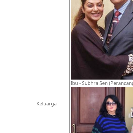
Ibu - Subhra Sen (Perancan
Keluarga