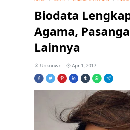
Biodata Lengkap
Agama, Pasangan
Lainnya
Unknown
Apr 1, 2017