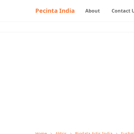
Pecinta India
About
Contact 
Home
Aktris
Biodata Artis India
Sushm