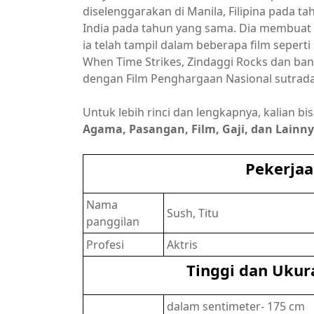
diselenggarakan di Manila, Filipina pada 
India pada tahun yang sama. Dia membuat 
ia telah tampil dalam beberapa film sepert
When Time Strikes, Zindaggi Rocks dan ban
dengan Film Penghargaan Nasional sutradar
Untuk lebih rinci dan lengkapnya, kalian bi
Agama, Pasangan, Film, Gaji, dan Lainn
Pekerjaa
Nama
Sush, Titu
panggilan
Profesi
Aktris
Tinggi dan Ukur
dalam sentimeter- 175 cm