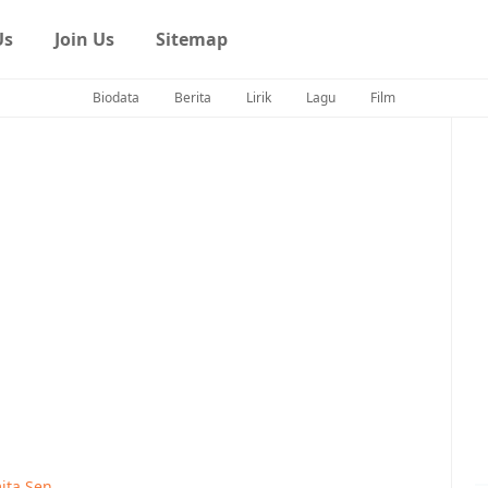
Us
Join Us
Sitemap
Biodata
Berita
Lirik
Lagu
Film
ita Sen