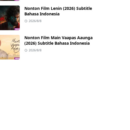
Nonton Film Lenin (2026) Subtitle
Bahasa Indonesia
2026/8/8
Nonton Film Main Vaapas Aaunga
(2026) Subtitle Bahasa Indonesia
2026/8/8