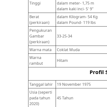
Tinggi
dalam meter- 1,75 m
dalam kaki inci- 5' 9"
Berat
dalam Kilogram- 54 Kg
(perkiraan)
dalam Pound- 119 lbs
Pengukuran
Gambar
33-25-34
(perkiraan)
Warna mata
Coklat Muda
Warna
Hitam
rambut
Profil
Tanggal lahir
19 November 1975
Usia (seperti
pada tahun
45 Tahun
2020)