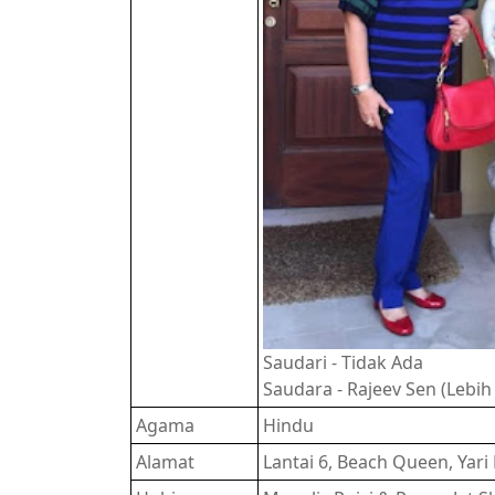
Saudari - Tidak Ada
Saudara - Rajeev Sen (Lebi
Agama
Hindu
Alamat
Lantai 6, Beach Queen, Yar