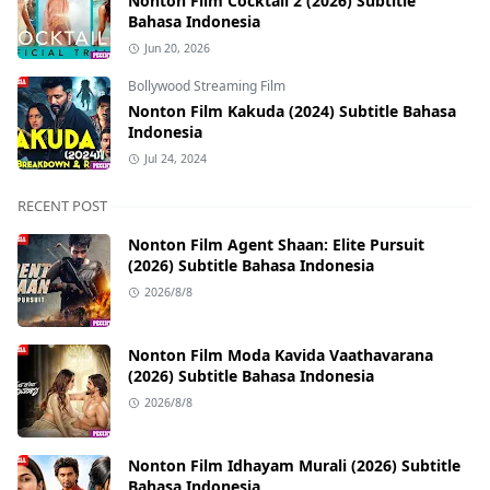
Nonton Film Cocktail 2 (2026) Subtitle
Bahasa Indonesia
Jun 20, 2026
Bollywood Streaming Film
Nonton Film Kakuda (2024) Subtitle Bahasa
Indonesia
Jul 24, 2024
RECENT POST
Nonton Film Agent Shaan: Elite Pursuit
(2026) Subtitle Bahasa Indonesia
2026/8/8
Nonton Film Moda Kavida Vaathavarana
(2026) Subtitle Bahasa Indonesia
2026/8/8
Nonton Film Idhayam Murali (2026) Subtitle
Bahasa Indonesia