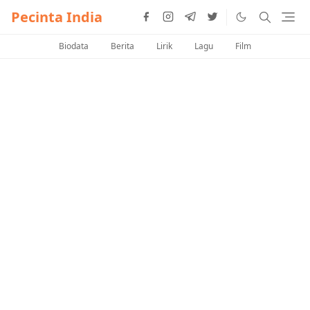
Pecinta India
Biodata
Berita
Lirik
Lagu
Film