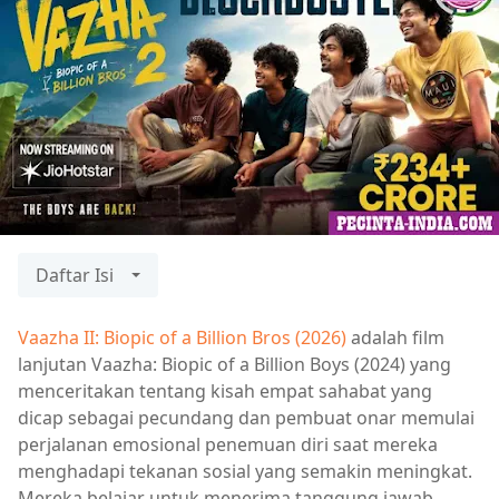
Daftar Isi
Vaazha II: Biopic of a Billion Bros (2026)
adalah film
lanjutan Vaazha: Biopic of a Billion Boys (2024) yang
menceritakan tentang kisah empat sahabat yang
dicap sebagai pecundang dan pembuat onar memulai
perjalanan emosional penemuan diri saat mereka
menghadapi tekanan sosial yang semakin meningkat.
Mereka belajar untuk menerima tanggung jawab