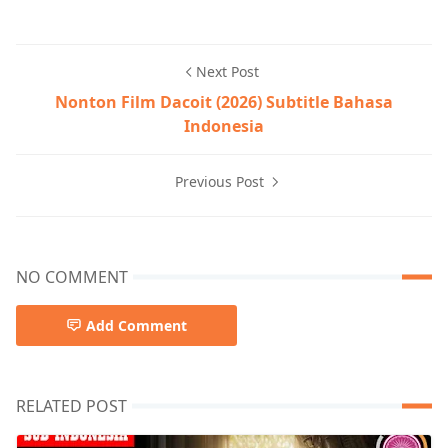
Next Post
Nonton Film Dacoit (2026) Subtitle Bahasa
Indonesia
Previous Post
NO COMMENT
Add Comment
RELATED POST