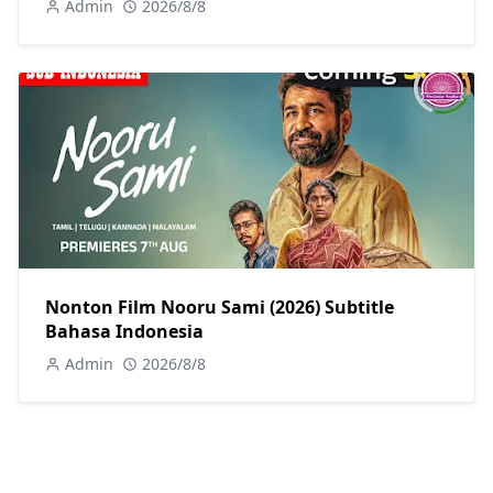
Admin
2026/8/8
Nonton Film Nooru Sami (2026) Subtitle
Bahasa Indonesia
Admin
2026/8/8