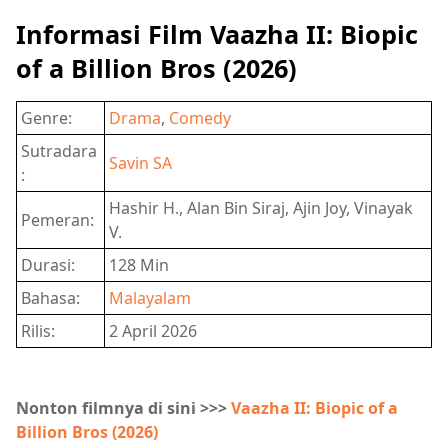
Informasi Film Vaazha II: Biopic
of a Billion Bros (2026)
Genre:
Drama
,
Comedy
Sutradara
Savin SA
:
Hashir H., Alan Bin Siraj, Ajin Joy, Vinayak
Pemeran:
V.
Durasi:
128 Min
Bahasa:
Malayalam
Rilis:
2 April 2026
Nonton filmnya di sini >>>
Vaazha II: Biopic of a
Billion Bros (2026)