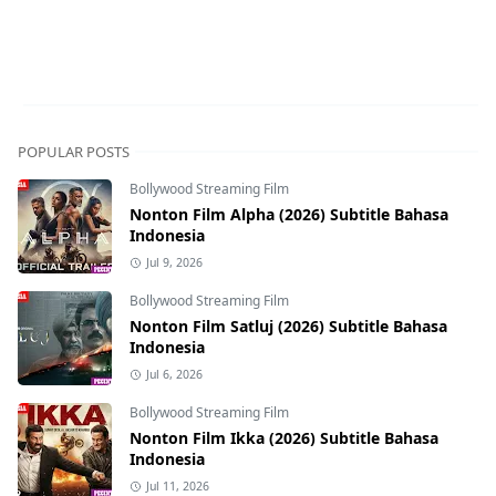
POPULAR POSTS
Bollywood Streaming Film
Nonton Film Alpha (2026) Subtitle Bahasa
Indonesia
Jul 9, 2026
Bollywood Streaming Film
Nonton Film Satluj (2026) Subtitle Bahasa
Indonesia
Jul 6, 2026
Bollywood Streaming Film
Nonton Film Ikka (2026) Subtitle Bahasa
Indonesia
Jul 11, 2026