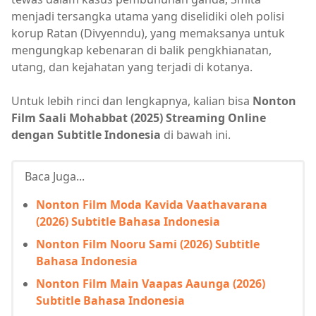
menjadi tersangka utama yang diselidiki oleh polisi
korup Ratan (Divyenndu), yang memaksanya untuk
mengungkap kebenaran di balik pengkhianatan,
utang, dan kejahatan yang terjadi di kotanya.
Untuk lebih rinci dan lengkapnya, kalian bisa
Nonton
Film Saali Mohabbat (2025) Streaming Online
dengan Subtitle Indonesia
di bawah ini.
Baca Juga...
Nonton Film Moda Kavida Vaathavarana
(2026) Subtitle Bahasa Indonesia
Nonton Film Nooru Sami (2026) Subtitle
Bahasa Indonesia
Nonton Film Main Vaapas Aaunga (2026)
Subtitle Bahasa Indonesia