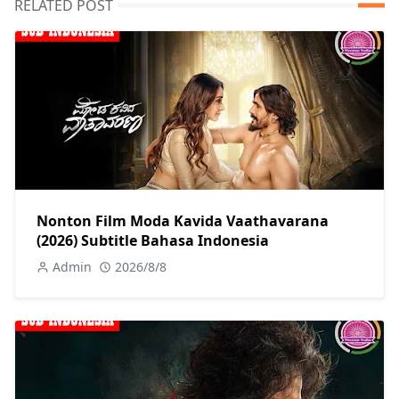
RELATED POST
Nonton Film Moda Kavida Vaathavarana
(2026) Subtitle Bahasa Indonesia
Admin
2026/8/8