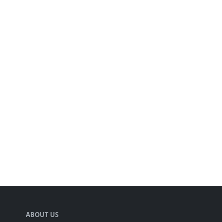
ABOUT US