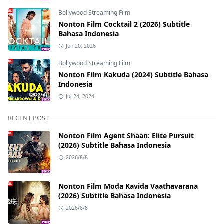
Bollywood Streaming Film
Nonton Film Cocktail 2 (2026) Subtitle
Bahasa Indonesia
Jun 20, 2026
Bollywood Streaming Film
Nonton Film Kakuda (2024) Subtitle Bahasa
Indonesia
Jul 24, 2024
RECENT POST
Nonton Film Agent Shaan: Elite Pursuit
(2026) Subtitle Bahasa Indonesia
2026/8/8
Nonton Film Moda Kavida Vaathavarana
(2026) Subtitle Bahasa Indonesia
2026/8/8