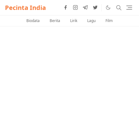
Pecinta India
Biodata
Berita
Lirik
Lagu
Film