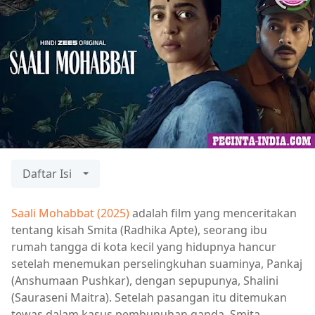
Daftar Isi
Saali Mohabbat (2025)
adalah film yang menceritakan
tentang kisah Smita (Radhika Apte), seorang ibu
rumah tangga di kota kecil yang hidupnya hancur
setelah menemukan perselingkuhan suaminya, Pankaj
(Anshumaan Pushkar), dengan sepupunya, Shalini
(Sauraseni Maitra). Setelah pasangan itu ditemukan
tewas dalam kasus pembunuhan ganda, Smita