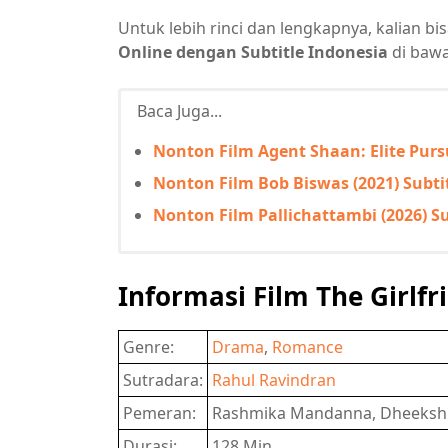
Untuk lebih rinci dan lengkapnya, kalian bi
Online dengan Subtitle Indonesia
di bawa
Baca Juga...
Nonton Film Agent Shaan: Elite Pursu
Nonton Film Bob Biswas (2021) Subti
Nonton Film Pallichattambi (2026) S
Informasi Film The Girlfr
Genre:
Drama
,
Romance
Sutradara:
Rahul Ravindran
Pemeran:
Rashmika Mandanna, Dheekshi
Durasi:
128 Min