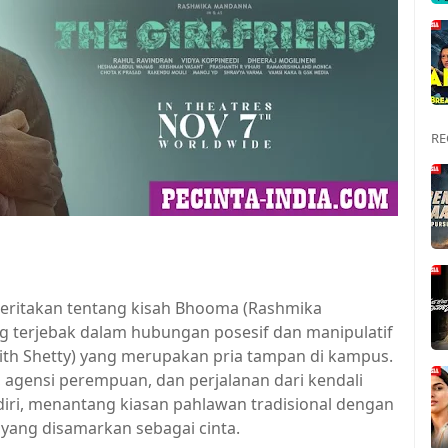
RE
eritakan tentang kisah Bhooma (Rashmika
 terjebak dalam hubungan posesif dan manipulatif
th Shetty) yang merupakan pria tampan di kampus.
 agensi perempuan, dan perjalanan dari kendali
ri, menantang kiasan pahlawan tradisional dengan
yang disamarkan sebagai cinta.