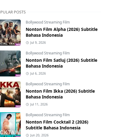
PULAR POSTS
Bollywood Streaming Film
Nonton Film Alpha (2026) Subtitle
Bahasa Indonesia
Jul 9, 2026
Bollywood Streaming Film
Nonton Film Satluj (2026) Subtitle
Bahasa Indonesia
Jul 6, 2026
Bollywood Streaming Film
Nonton Film Ikka (2026) Subtitle
Bahasa Indonesia
Jul 11, 2026
Bollywood Streaming Film
Nonton Film Cocktail 2 (2026)
Subtitle Bahasa Indonesia
Jun 20, 2026