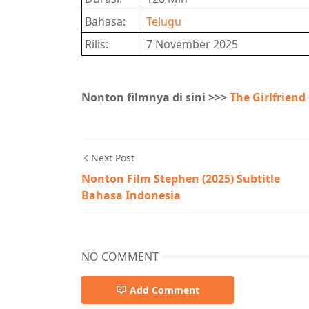
Bahasa:
Telugu
Rilis:
7 November 2025
Nonton filmnya di sini >>>
The Girlfriend 
Next Post
Nonton Film Stephen (2025) Subtitle
Bahasa Indonesia
NO COMMENT
Add Comment