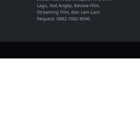
Lagu, Not Angka, Review Film,
Streaming Film, dan Lain-Lain.
Request: 0882-1082-8046.