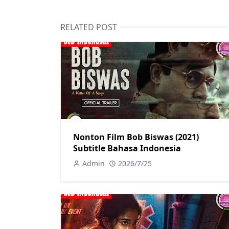
RELATED POST
Nonton Film Bob Biswas (2021)
Subtitle Bahasa Indonesia
Admin
2026/7/25