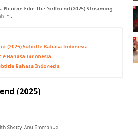
sa
Nonton Film The Girlfriend (2025) Streaming
h ini.
it (2026) Subtitle Bahasa Indonesia
tle Bahasa Indonesia
ubtitle Bahasa Indonesia
iend (2025)
th Shetty, Anu Emmanuel