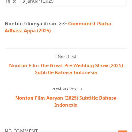
Rilis:
3 Januari 2025
Nonton filmnya di sini >>>
Communist Pacha
Adhava Appa (2025)
Next Post
Nonton Film The Great Pre-Wedding Show (2025)
Subtitle Bahasa Indonesia
Previous Post
Nonton Film Aaryan (2025) Subtitle Bahasa
Indonesia
NO COMMENT