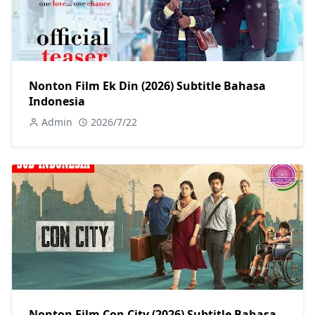
Nonton Film Ek Din (2026) Subtitle Bahasa
Indonesia
Admin
2026/7/22
Nonton Film Con City (2026) Subtitle Bahasa