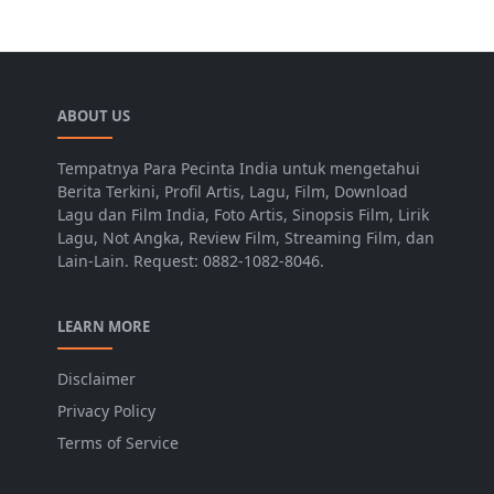
ABOUT US
Tempatnya Para Pecinta India untuk mengetahui
Berita Terkini, Profil Artis, Lagu, Film, Download
Lagu dan Film India, Foto Artis, Sinopsis Film, Lirik
Lagu, Not Angka, Review Film, Streaming Film, dan
Lain-Lain. Request: 0882-1082-8046.
LEARN MORE
Disclaimer
Privacy Policy
Terms of Service