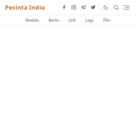
Pecinta India
Biodata
Berita
Lirik
Lagu
Film