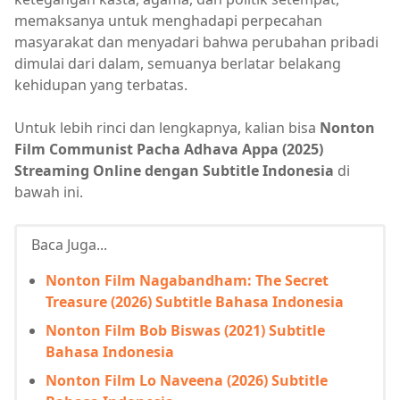
memaksanya untuk menghadapi perpecahan
masyarakat dan menyadari bahwa perubahan pribadi
dimulai dari dalam, semuanya berlatar belakang
kehidupan yang terbatas.
Untuk lebih rinci dan lengkapnya, kalian bisa
Nonton
Film Communist Pacha Adhava Appa (2025)
Streaming Online dengan Subtitle Indonesia
di
bawah ini.
Baca Juga...
Nonton Film Nagabandham: The Secret
Treasure (2026) Subtitle Bahasa Indonesia
Nonton Film Bob Biswas (2021) Subtitle
Bahasa Indonesia
Nonton Film Lo Naveena (2026) Subtitle