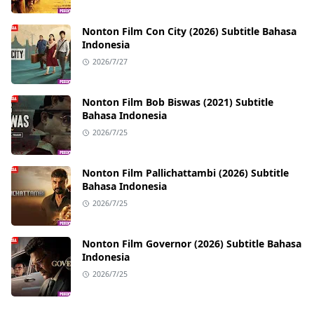
Nonton Film Con City (2026) Subtitle Bahasa
Indonesia
2026/7/27
Nonton Film Bob Biswas (2021) Subtitle
Bahasa Indonesia
2026/7/25
Nonton Film Pallichattambi (2026) Subtitle
Bahasa Indonesia
2026/7/25
Nonton Film Governor (2026) Subtitle Bahasa
Indonesia
2026/7/25