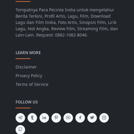
Tempatnya Para Pecinta India untuk mengetahui
Berita Terkini, Profil Artis, Lagu, Film, Download
Lagu dan Film India, Foto Artis, Sinopsis Film, Lirik
Lagu, Not Angka, Review Film, Streaming Film, dan
Lain-Lain. Request: 0882-1082-8046.
LEARN MORE
Disclaimer
Privacy Policy
Terms of Service
FOLLOW US