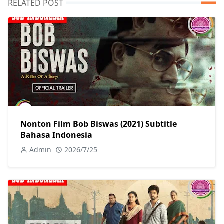
RELATED POST
Nonton Film Bob Biswas (2021) Subtitle
Bahasa Indonesia
Admin
2026/7/25