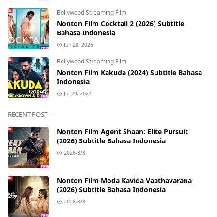
Bollywood Streaming Film
Nonton Film Cocktail 2 (2026) Subtitle
Bahasa Indonesia
Jun 20, 2026
Bollywood Streaming Film
Nonton Film Kakuda (2024) Subtitle Bahasa
Indonesia
Jul 24, 2024
RECENT POST
Nonton Film Agent Shaan: Elite Pursuit
(2026) Subtitle Bahasa Indonesia
2026/8/8
Nonton Film Moda Kavida Vaathavarana
(2026) Subtitle Bahasa Indonesia
2026/8/8