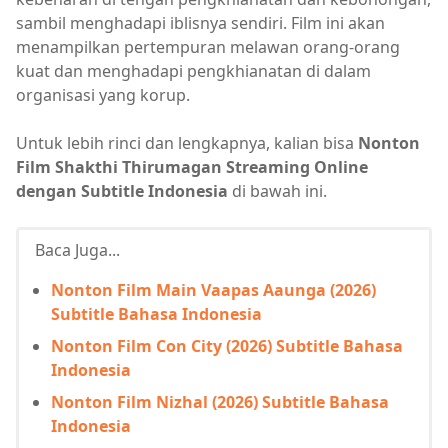
sambil menghadapi iblisnya sendiri. Film ini akan
menampilkan pertempuran melawan orang-orang
kuat dan menghadapi pengkhianatan di dalam
organisasi yang korup.
Untuk lebih rinci dan lengkapnya, kalian bisa
Nonton
Film Shakthi Thirumagan Streaming Online
dengan Subtitle Indonesia
di bawah ini.
Baca Juga...
Nonton Film Main Vaapas Aaunga (2026)
Subtitle Bahasa Indonesia
Nonton Film Con City (2026) Subtitle Bahasa
Indonesia
Nonton Film Nizhal (2026) Subtitle Bahasa
Indonesia