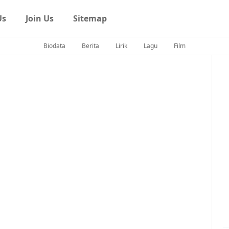
Us
Join Us
Sitemap
Biodata
Berita
Lirik
Lagu
Film