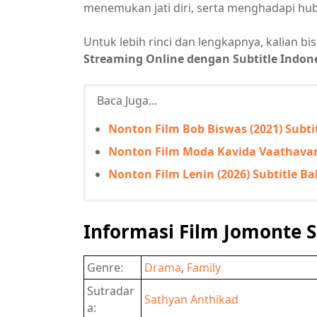
menemukan jati diri, serta menghadapi hu
Untuk lebih rinci dan lengkapnya, kalian bi
Streaming Online dengan Subtitle Indon
Baca Juga...
Nonton Film Bob Biswas (2021) Subti
Nonton Film Moda Kavida Vaathavara
Nonton Film Lenin (2026) Subtitle B
Informasi Film Jomonte S
Genre:
Drama
,
Family
Sutradar
Sathyan Anthikad
a: