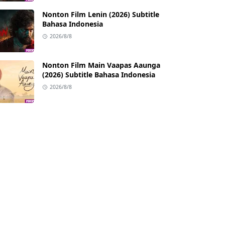
Nonton Film Lenin (2026) Subtitle
Bahasa Indonesia
2026/8/8
Nonton Film Main Vaapas Aaunga
(2026) Subtitle Bahasa Indonesia
2026/8/8