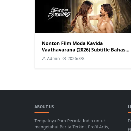
Nonton Film Moda Kavida
Vaathavarana (2026) Subtitle Bahasa
Indonesia
Admin
2026/8/8
ABOUT US
L
Tempatnya Para Pecinta India untuk
D
mengetahui Berita Terkini, Profil Artis,
P