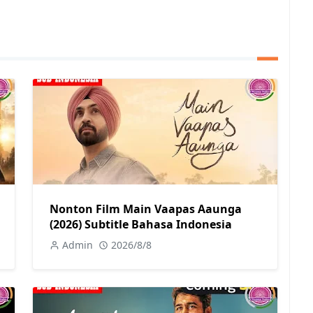
Nonton Film Main Vaapas Aaunga
(2026) Subtitle Bahasa Indonesia
Admin
2026/8/8