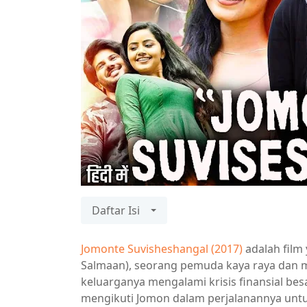
Daftar Isi
Jomonte Suvisheshangal (2017)
adalah film
Salmaan), seorang pemuda kaya raya dan m
keluarganya mengalami krisis finansial bes
mengikuti Jomon dalam perjalanannya un