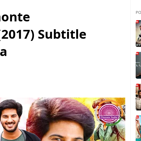
monte
PO
2017) Subtitle
ia