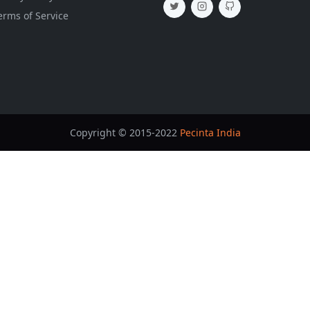
erms of Service
Copyright © 2015-2022
Pecinta India