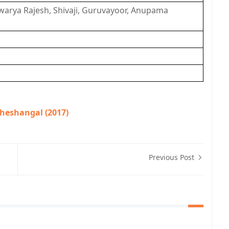
arya Rajesh, Shivaji, Guruvayoor, Anupama
heshangal (2017)
Previous Post