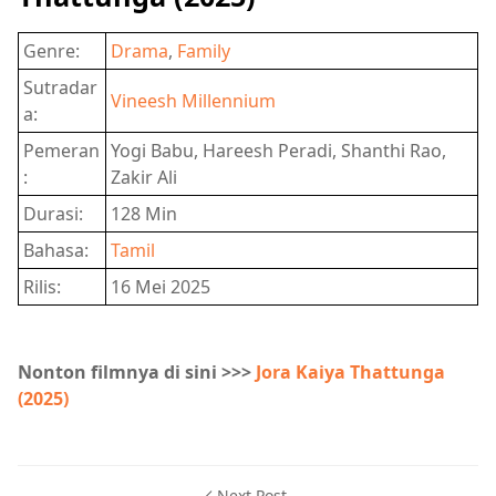
Genre:
Drama
,
Family
Sutradar
Vineesh Millennium
a:
Pemeran
Yogi Babu, Hareesh Peradi, Shanthi Rao,
:
Zakir Ali
Durasi:
128 Min
Bahasa:
Tamil
Rilis:
16 Mei 2025
Nonton filmnya di sini >>>
Jora Kaiya Thattunga
(2025)
Next Post