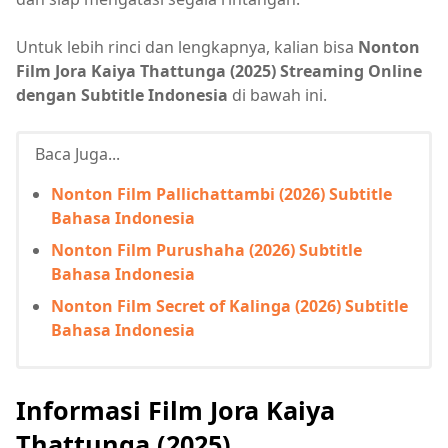
Untuk lebih rinci dan lengkapnya, kalian bisa
Nonton
Film Jora Kaiya Thattunga (2025) Streaming Online
dengan Subtitle Indonesia
di bawah ini.
Baca Juga...
Nonton Film Pallichattambi (2026) Subtitle
Bahasa Indonesia
Nonton Film Purushaha (2026) Subtitle
Bahasa Indonesia
Nonton Film Secret of Kalinga (2026) Subtitle
Bahasa Indonesia
Informasi Film Jora Kaiya
Thattunga (2025)