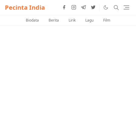
Pecinta India
Biodata
Berita
Lirik
Lagu
Film