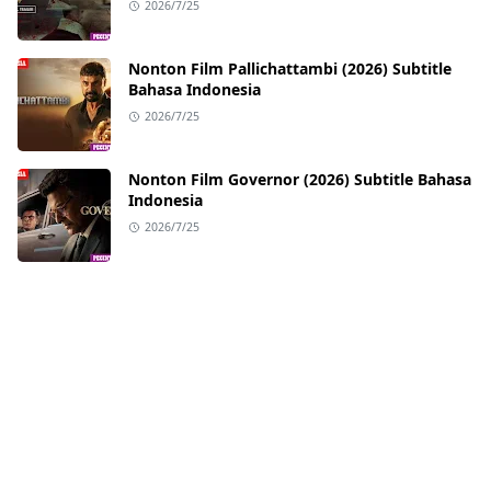
2026/7/25
Nonton Film Pallichattambi (2026) Subtitle
Bahasa Indonesia
2026/7/25
Nonton Film Governor (2026) Subtitle Bahasa
Indonesia
2026/7/25