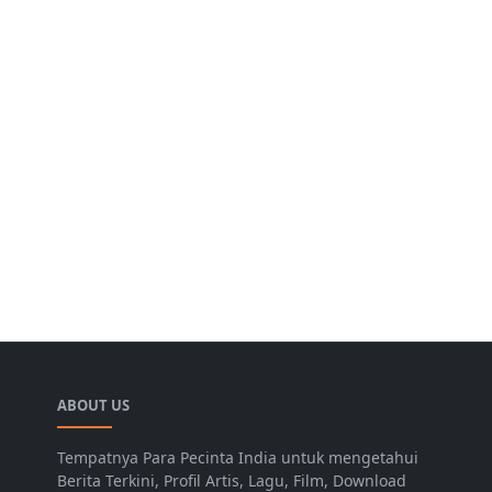
ABOUT US
Tempatnya Para Pecinta India untuk mengetahui
Berita Terkini, Profil Artis, Lagu, Film, Download