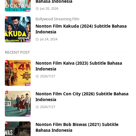
Bahasa Indonesia
Jun 20, 2026
Bollywood Streaming Film
Nonton Film Kakuda (2024) Subtitle Bahasa
Indonesia
Jul 24, 2024
RECENT POST
Nonton Film Kaiva (2023) Subtitle Bahasa
Indonesia
2026/7/27
Nonton Film Con City (2026) Subtitle Bahasa
Indonesia
2026/7/27
Nonton Film Bob Biswas (2021) Subtitle
Bahasa Indonesia