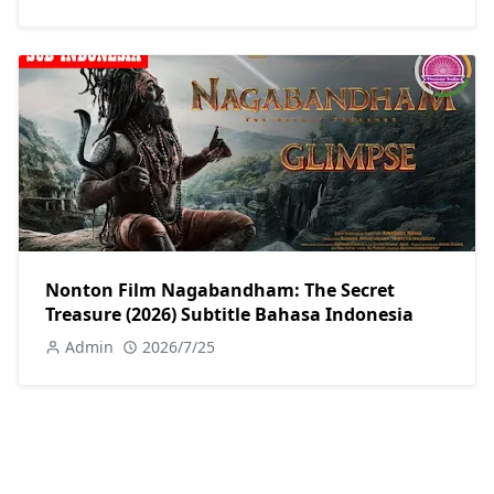
Nonton Film Nagabandham: The Secret
Treasure (2026) Subtitle Bahasa Indonesia
Admin
2026/7/25