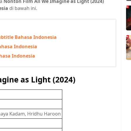
sa
Nonton Film All We Imagine as Light (2024)
esia
di bawah ini.
ubtitle Bahasa Indonesia
Bahasa Indonesia
ahasa Indonesia
gine as Light (2024)
hhaya Kadam, Hridhu Haroon