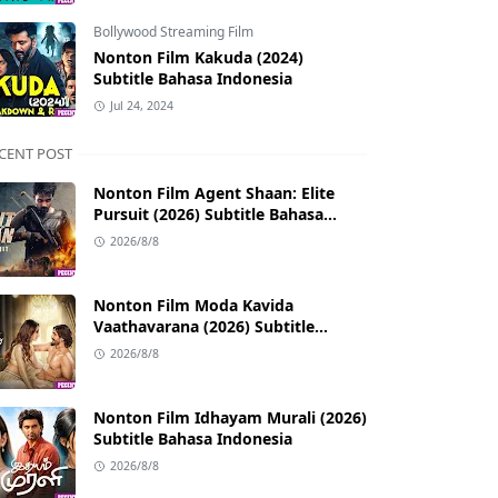
Bollywood Streaming Film
Nonton Film Kakuda (2024)
Subtitle Bahasa Indonesia
Jul 24, 2024
CENT POST
Nonton Film Agent Shaan: Elite
Pursuit (2026) Subtitle Bahasa
Indonesia
2026/8/8
Nonton Film Moda Kavida
Vaathavarana (2026) Subtitle
Bahasa Indonesia
2026/8/8
Nonton Film Idhayam Murali (2026)
Subtitle Bahasa Indonesia
2026/8/8