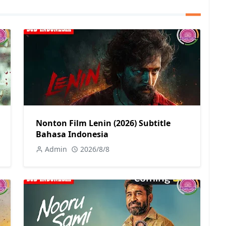
Nonton Film Lenin (2026) Subtitle
Bahasa Indonesia
Admin
2026/8/8