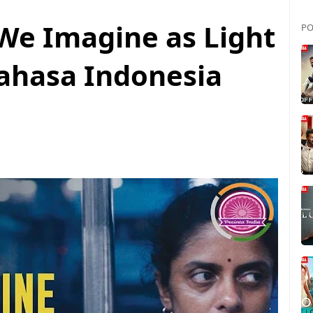
 We Imagine as Light
PO
Bahasa Indonesia