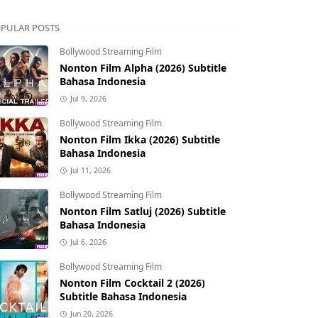
PULAR POSTS
Bollywood Streaming Film
Nonton Film Alpha (2026) Subtitle
Bahasa Indonesia
Jul 9, 2026
Bollywood Streaming Film
Nonton Film Ikka (2026) Subtitle
Bahasa Indonesia
Jul 11, 2026
Bollywood Streaming Film
Nonton Film Satluj (2026) Subtitle
Bahasa Indonesia
Jul 6, 2026
Bollywood Streaming Film
Nonton Film Cocktail 2 (2026)
Subtitle Bahasa Indonesia
Jun 20, 2026