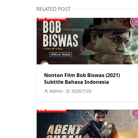
RELATED POST
Nonton Film Bob Biswas (2021)
Subtitle Bahasa Indonesia
Admin
2026/7/25