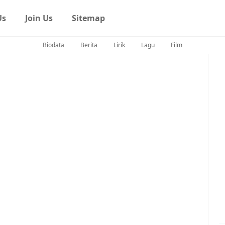
Us
Join Us
Sitemap
Biodata
Berita
Lirik
Lagu
Film