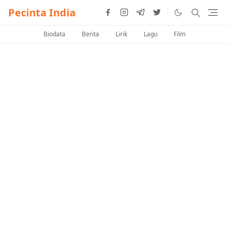
Pecinta India
Biodata
Berita
Lirik
Lagu
Film