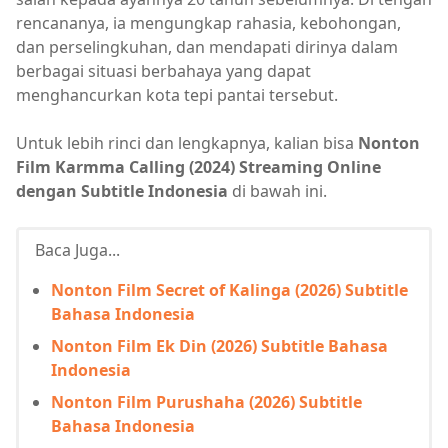
rencananya, ia mengungkap rahasia, kebohongan,
dan perselingkuhan, dan mendapati dirinya dalam
berbagai situasi berbahaya yang dapat
menghancurkan kota tepi pantai tersebut.
Untuk lebih rinci dan lengkapnya, kalian bisa
Nonton
Film Karmma Calling (2024) Streaming Online
dengan Subtitle Indonesia
di bawah ini.
Baca Juga...
Nonton Film Secret of Kalinga (2026) Subtitle
Bahasa Indonesia
Nonton Film Ek Din (2026) Subtitle Bahasa
Indonesia
Nonton Film Purushaha (2026) Subtitle
Bahasa Indonesia