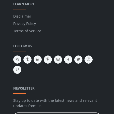
LEARN MORE
Disclaimer
Privacy Policy
Terms of Service
FOLLOW US
NEWSLETTER
Stay up to date with the latest news and relevant
updates from us.