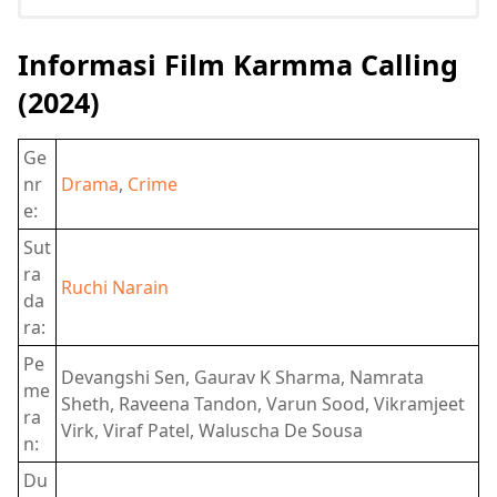
Informasi Film Karmma Calling
(2024)
Ge
nr
Drama
,
Crime
e:
Sut
ra
Ruchi Narain
da
ra:
Pe
Devangshi Sen, Gaurav K Sharma, Namrata
me
Sheth, Raveena Tandon, Varun Sood, Vikramjeet
ra
Virk, Viraf Patel, Waluscha De Sousa
n:
Du