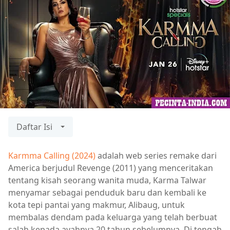
Daftar Isi
Karmma Calling (2024)
adalah web series remake dari
America berjudul Revenge (2011) yang menceritakan
tentang kisah seorang wanita muda, Karma Talwar
menyamar sebagai penduduk baru dan kembali ke
kota tepi pantai yang makmur, Alibaug, untuk
membalas dendam pada keluarga yang telah berbuat
salah kepada ayahnya 20 tahun sebelumnya. Di tengah