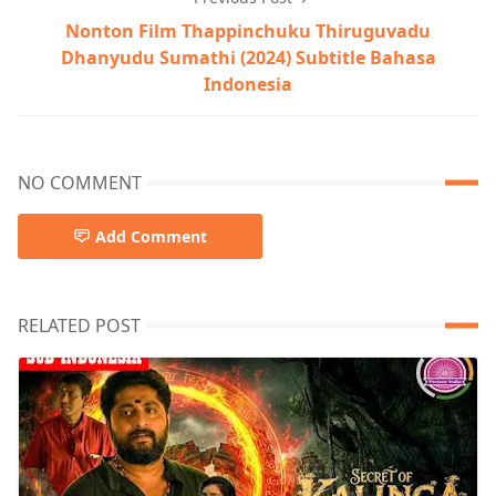
Nonton Film Thappinchuku Thiruguvadu
Dhanyudu Sumathi (2024) Subtitle Bahasa
Indonesia
NO COMMENT
Add Comment
RELATED POST