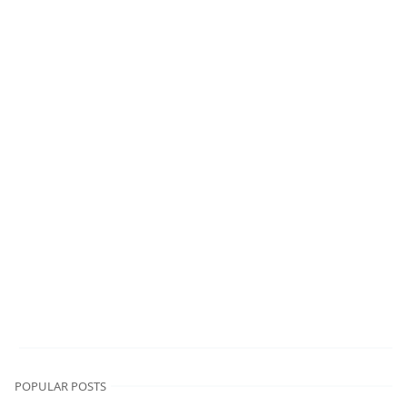
POPULAR POSTS