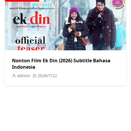
Nonton Film Ek Din (2026) Subtitle Bahasa
Indonesia
Admin
2026/7/22