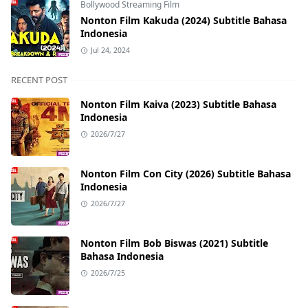
Bollywood Streaming Film
Nonton Film Kakuda (2024) Subtitle Bahasa
Indonesia
Jul 24, 2024
RECENT POST
Nonton Film Kaiva (2023) Subtitle Bahasa
Indonesia
2026/7/27
Nonton Film Con City (2026) Subtitle Bahasa
Indonesia
2026/7/27
Nonton Film Bob Biswas (2021) Subtitle
Bahasa Indonesia
2026/7/25