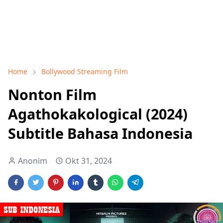
Home
Bollywood Streaming Film
Nonton Film
Agathokakological (2024)
Subtitle Bahasa Indonesia
Anonim
Okt 31, 2024