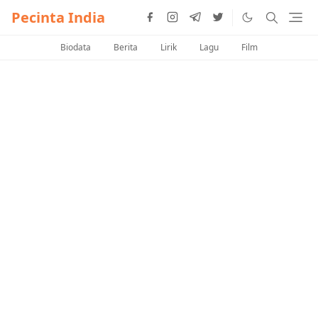
Pecinta India
Biodata
Berita
Lirik
Lagu
Film