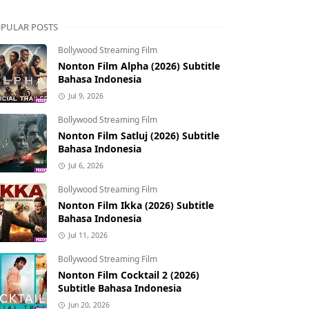
PULAR POSTS
Bollywood Streaming Film
Nonton Film Alpha (2026) Subtitle
Bahasa Indonesia
Jul 9, 2026
Bollywood Streaming Film
Nonton Film Satluj (2026) Subtitle
Bahasa Indonesia
Jul 6, 2026
Bollywood Streaming Film
Nonton Film Ikka (2026) Subtitle
Bahasa Indonesia
Jul 11, 2026
Bollywood Streaming Film
Nonton Film Cocktail 2 (2026)
Subtitle Bahasa Indonesia
Jun 20, 2026