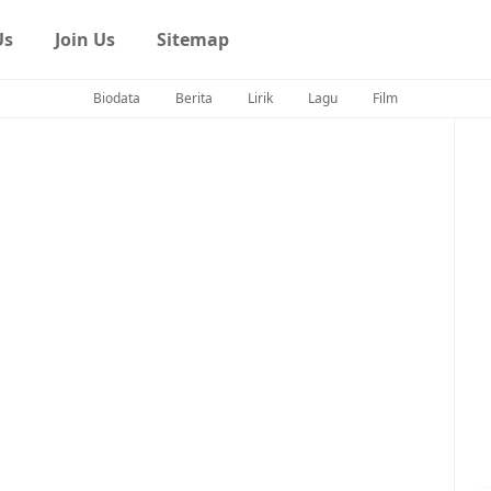
Us
Join Us
Sitemap
Biodata
Berita
Lirik
Lagu
Film