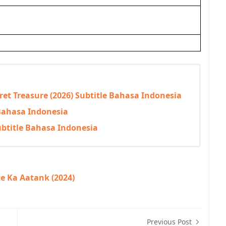
t Treasure (2026) Subtitle Bahasa Indonesia
 Bahasa Indonesia
ubtitle Bahasa Indonesia
te Ka Aatank (2024)
Previous Post