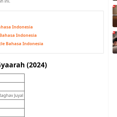
h ini.
Bahasa Indonesia
e Bahasa Indonesia
tle Bahasa Indonesia
Gyaarah (2024)
Raghav Juyal