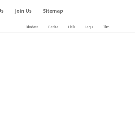
Us
Join Us
Sitemap
Biodata
Berita
Lirik
Lagu
Film