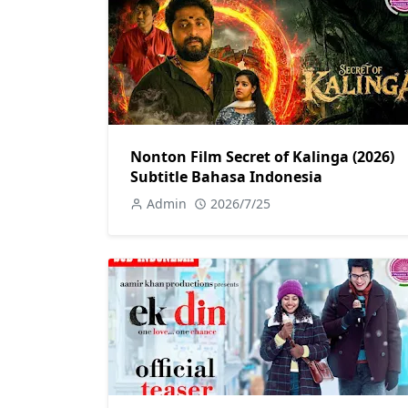
Nonton Film Secret of Kalinga (2026)
Subtitle Bahasa Indonesia
Admin
2026/7/25