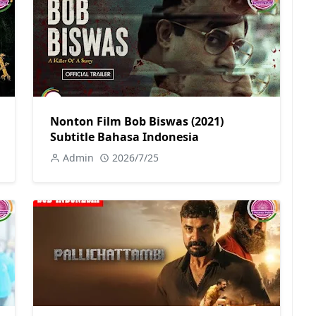
Nonton Film Bob Biswas (2021)
Subtitle Bahasa Indonesia
Admin
2026/7/25