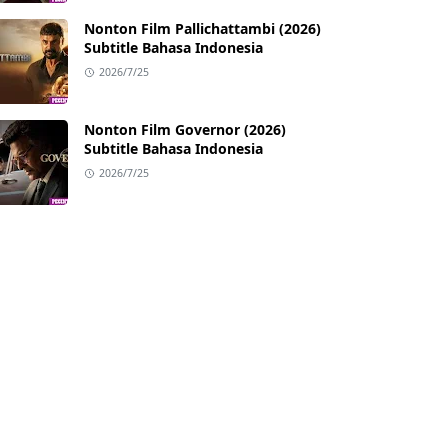
Nonton Film Pallichattambi (2026)
Subtitle Bahasa Indonesia
2026/7/25
Nonton Film Governor (2026)
Subtitle Bahasa Indonesia
2026/7/25