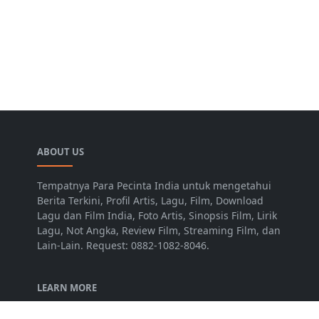
ABOUT US
Tempatnya Para Pecinta India untuk mengetahui
Berita Terkini, Profil Artis, Lagu, Film, Download
Lagu dan Film India, Foto Artis, Sinopsis Film, Lirik
Lagu, Not Angka, Review Film, Streaming Film, dan
Lain-Lain. Request: 0882-1082-8046.
LEARN MORE