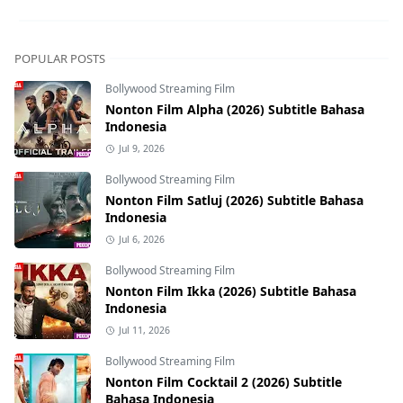
POPULAR POSTS
Bollywood Streaming Film
Nonton Film Alpha (2026) Subtitle Bahasa
Indonesia
Jul 9, 2026
Bollywood Streaming Film
Nonton Film Satluj (2026) Subtitle Bahasa
Indonesia
Jul 6, 2026
Bollywood Streaming Film
Nonton Film Ikka (2026) Subtitle Bahasa
Indonesia
Jul 11, 2026
Bollywood Streaming Film
Nonton Film Cocktail 2 (2026) Subtitle
Bahasa Indonesia