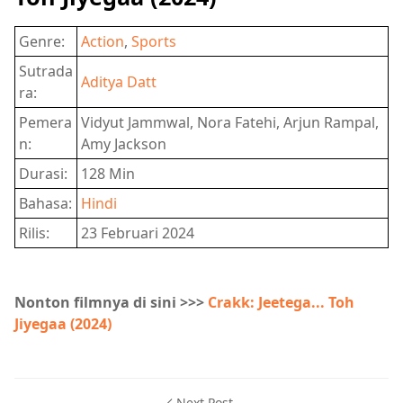
Genre:
Action
,
Sports
Sutrada
Aditya Datt
ra:
Pemera
Vidyut Jammwal, Nora Fatehi, Arjun Rampal,
n:
Amy Jackson
Durasi:
128 Min
Bahasa:
Hindi
Rilis:
23 Februari 2024
Nonton filmnya di sini >>>
Crakk: Jeetega... Toh
Jiyegaa (2024)
Next Post