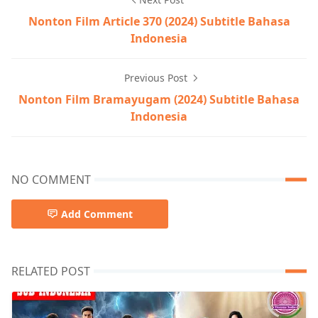
Nonton Film Article 370 (2024) Subtitle Bahasa
Indonesia
Previous Post
Nonton Film Bramayugam (2024) Subtitle Bahasa
Indonesia
NO COMMENT
Add Comment
RELATED POST