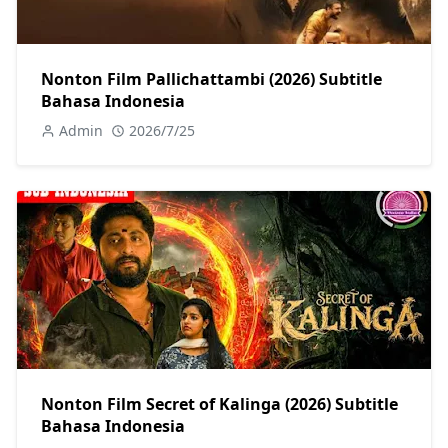
Nonton Film Pallichattambi (2026) Subtitle
Bahasa Indonesia
Admin
2026/7/25
Nonton Film Secret of Kalinga (2026) Subtitle
Bahasa Indonesia