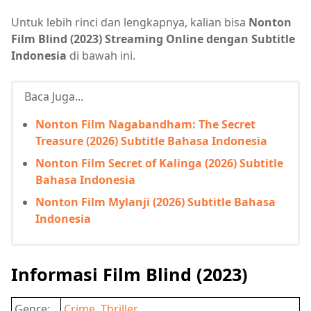
Untuk lebih rinci dan lengkapnya, kalian bisa
Nonton
Film Blind (2023) Streaming Online dengan Subtitle
Indonesia
di bawah ini.
Baca Juga...
Nonton Film Nagabandham: The Secret
Treasure (2026) Subtitle Bahasa Indonesia
Nonton Film Secret of Kalinga (2026) Subtitle
Bahasa Indonesia
Nonton Film Mylanji (2026) Subtitle Bahasa
Indonesia
Informasi Film Blind (2023)
Genre:
Crime
,
Thriller