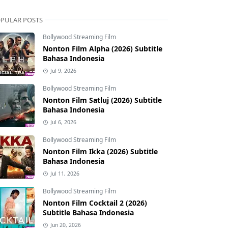
PULAR POSTS
Bollywood Streaming Film
Nonton Film Alpha (2026) Subtitle
Bahasa Indonesia
Jul 9, 2026
Bollywood Streaming Film
Nonton Film Satluj (2026) Subtitle
Bahasa Indonesia
Jul 6, 2026
Bollywood Streaming Film
Nonton Film Ikka (2026) Subtitle
Bahasa Indonesia
Jul 11, 2026
Bollywood Streaming Film
Nonton Film Cocktail 2 (2026)
Subtitle Bahasa Indonesia
Jun 20, 2026