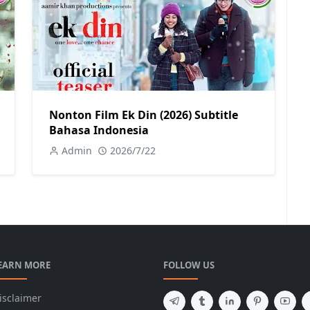
Nonton Film Ek Din (2026) Subtitle
Bahasa Indonesia
Admin
2026/7/22
EARN MORE
FOLLOW US
isclaimer