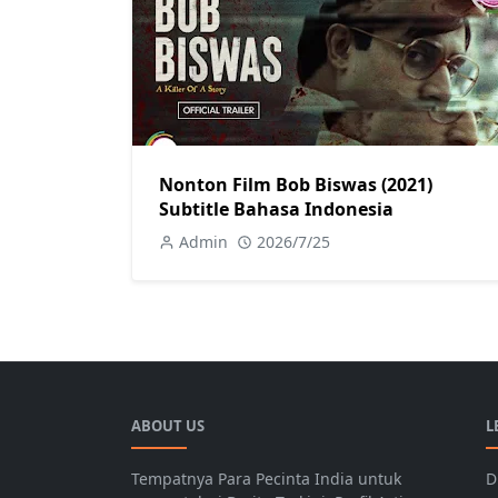
Nonton Film Bob Biswas (2021)
Subtitle Bahasa Indonesia
Admin
2026/7/25
ABOUT US
L
Tempatnya Para Pecinta India untuk
D