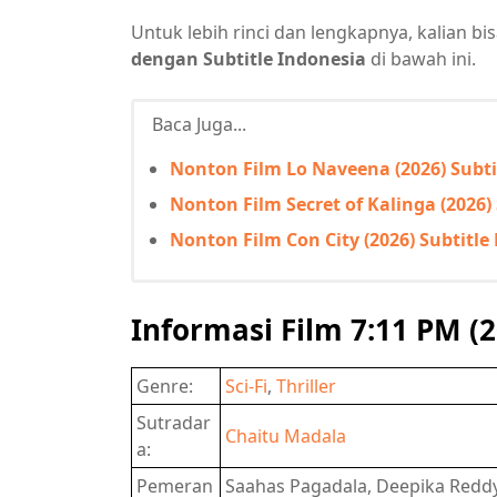
Untuk lebih rinci dan lengkapnya, kalian bi
dengan Subtitle Indonesia
di bawah ini.
Baca Juga...
Nonton Film Lo Naveena (2026) Subt
Nonton Film Secret of Kalinga (2026)
Nonton Film Con City (2026) Subtitl
Informasi Film 7:11 PM (
Genre:
Sci-Fi
,
Thriller
Sutradar
Chaitu Madala
a:
Pemeran
Saahas Pagadala, Deepika Reddy