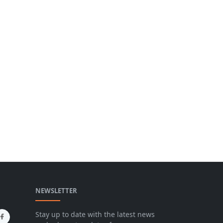
NEWSLETTER
Stay up to date with the latest news