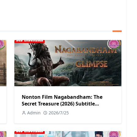
Nonton Film Nagabandham: The
Secret Treasure (2026) Subtitle
Bahasa Indonesia
Admin
2026/7/25