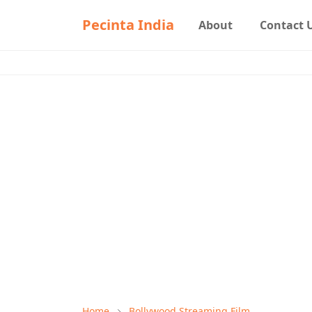
Pecinta India
About
Contact 
Home
Bollywood Streaming Film