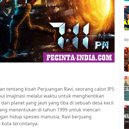
RE
an tentang kisah Perjuangan Ravi, seorang calon IPS
i imajinasi melalui waktu untuk menghentikan
dari planet yang jauh yang tiba di sebuah desa kecil
yang menentukan di tahun 1999 untuk mencari
an hidup spesies manusia, Ravi berjuang
kota tercintanya.