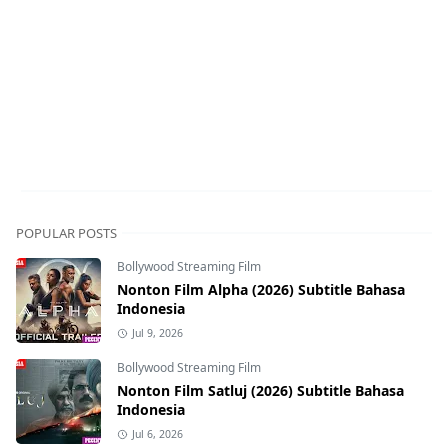
POPULAR POSTS
Bollywood Streaming Film
Nonton Film Alpha (2026) Subtitle Bahasa
Indonesia
Jul 9, 2026
Bollywood Streaming Film
Nonton Film Satluj (2026) Subtitle Bahasa
Indonesia
Jul 6, 2026