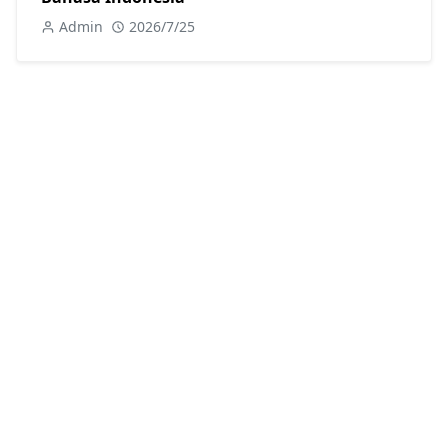
Admin
2026/7/25