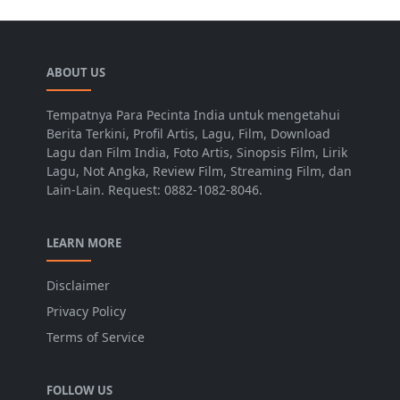
ABOUT US
Tempatnya Para Pecinta India untuk mengetahui
Berita Terkini, Profil Artis, Lagu, Film, Download
Lagu dan Film India, Foto Artis, Sinopsis Film, Lirik
Lagu, Not Angka, Review Film, Streaming Film, dan
Lain-Lain. Request: 0882-1082-8046.
LEARN MORE
Disclaimer
Privacy Policy
Terms of Service
FOLLOW US