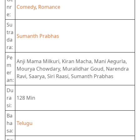
nr
Comedy
,
Romance
e:
Su
tra
Sumanth Prabhas
da
ra:
Pe
Anji Mama Milkuri, Kiran Macha, Mani Aegurla,
m
Mourya Chowdary, Muralidhar Goud, Narendra
er
Ravi, Saarya, Siri Raasi, Sumanth Prabhas
an:
Du
ra
128 Min
si:
Ba
ha
Telugu
sa: