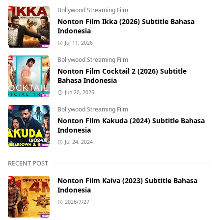
Bollywood Streaming Film
Nonton Film Ikka (2026) Subtitle Bahasa
Indonesia
Jul 11, 2026
Bollywood Streaming Film
Nonton Film Cocktail 2 (2026) Subtitle
Bahasa Indonesia
Jun 20, 2026
Bollywood Streaming Film
Nonton Film Kakuda (2024) Subtitle Bahasa
Indonesia
Jul 24, 2024
RECENT POST
Nonton Film Kaiva (2023) Subtitle Bahasa
Indonesia
2026/7/27