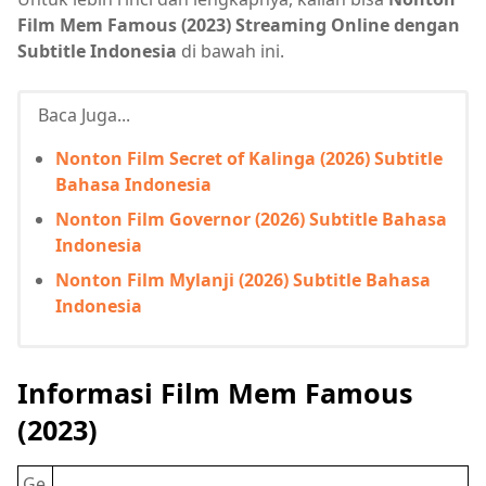
Film Mem Famous (2023) Streaming Online dengan
Subtitle Indonesia
di bawah ini.
Baca Juga...
Nonton Film Secret of Kalinga (2026) Subtitle
Bahasa Indonesia
Nonton Film Governor (2026) Subtitle Bahasa
Indonesia
Nonton Film Mylanji (2026) Subtitle Bahasa
Indonesia
Informasi Film Mem Famous
(2023)
Ge