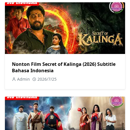
Nonton Film Secret of Kalinga (2026) Subtitle
Bahasa Indonesia
Admin
2026/7/25