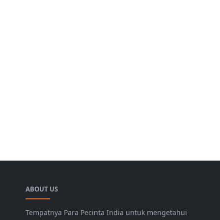
ABOUT US
Tempatnya Para Pecinta India untuk mengetahui