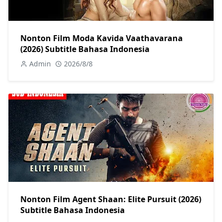
Nonton Film Moda Kavida Vaathavarana
(2026) Subtitle Bahasa Indonesia
Admin
2026/8/8
Nonton Film Agent Shaan: Elite Pursuit (2026)
Subtitle Bahasa Indonesia