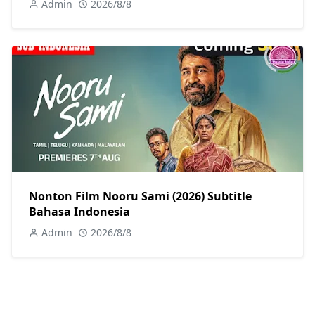
Admin
2026/8/8
Nonton Film Nooru Sami (2026) Subtitle
Bahasa Indonesia
Admin
2026/8/8