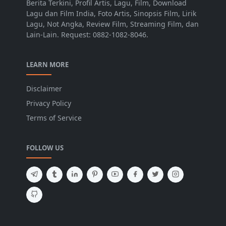
Berita Terkini, Profil Artis, Lagu, Film, Download
Lagu dan Film India, Foto Artis, Sinopsis Film, Lirik
Lagu, Not Angka, Review Film, Streaming Film, dan
Lain-Lain. Request: 0882-1082-8046.
LEARN MORE
Disclaimer
Privacy Policy
Terms of Service
FOLLOW US