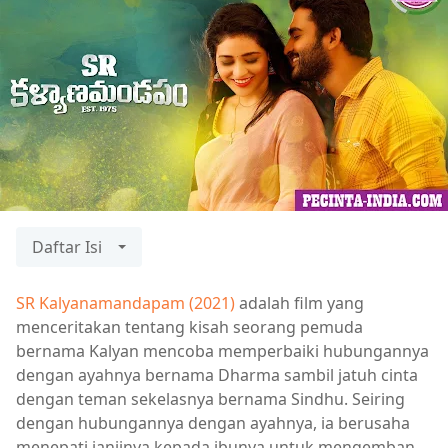
Daftar Isi
SR Kalyanamandapam (2021)
adalah film yang
menceritakan tentang kisah seorang pemuda
bernama Kalyan mencoba memperbaiki hubungannya
dengan ayahnya bernama Dharma sambil jatuh cinta
dengan teman sekelasnya bernama Sindhu. Seiring
dengan hubungannya dengan ayahnya, ia berusaha
menepati janjinya kepada ibunya untuk mengemban