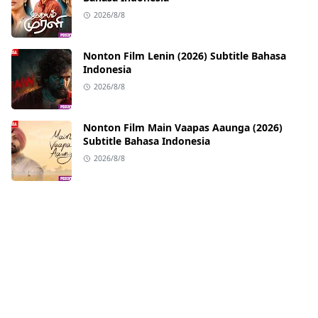
2026/8/8
Nonton Film Lenin (2026) Subtitle Bahasa
Indonesia
2026/8/8
Nonton Film Main Vaapas Aaunga (2026)
Subtitle Bahasa Indonesia
2026/8/8