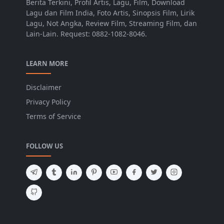
Berita Terkini, Profil Artis, Lagu, Film, Download
Lagu dan Film India, Foto Artis, Sinopsis Film, Lirik
Lagu, Not Angka, Review Film, Streaming Film, dan
Lain-Lain. Request: 0882-1082-8046.
LEARN MORE
Disclaimer
Privacy Policy
Terms of Service
FOLLOW US