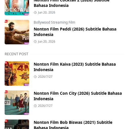
Bahasa Indonesia
Jun 20, 2026
Bollywood Streaming Film
Nonton Film Peddi (2026) Subtitle Bahasa
Indonesia
Jun 20, 2026
RECENT POST
Nonton Film Kaiva (2023) Subtitle Bahasa
Indonesia
2026/7/27
Nonton Film Con City (2026) Subtitle Bahasa
Indonesia
2026/7/27
Nonton Film Bob Biswas (2021) Subtitle
Bahasa Indonesia