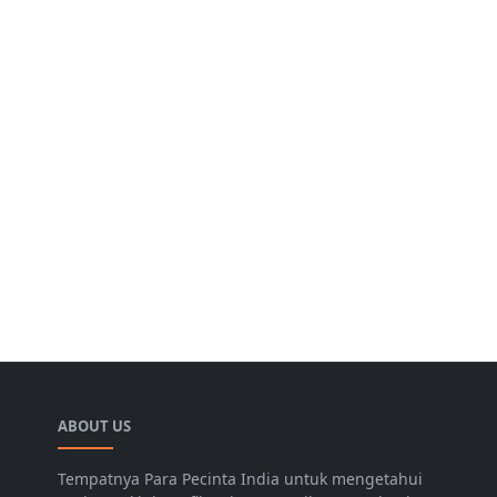
ABOUT US
Tempatnya Para Pecinta India untuk mengetahui