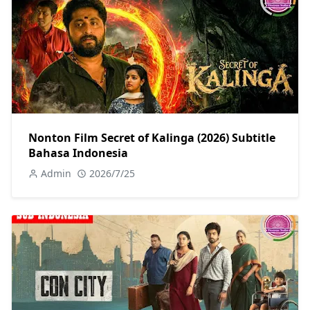
Nonton Film Secret of Kalinga (2026) Subtitle
Bahasa Indonesia
Admin
2026/7/25