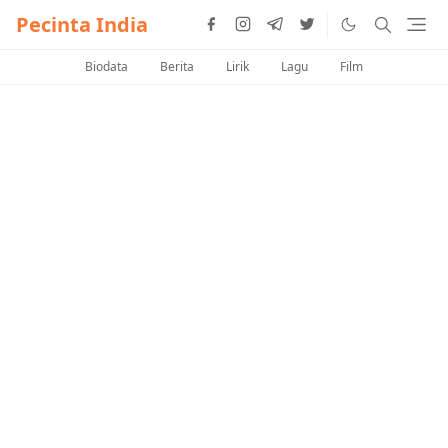
Pecinta India
Biodata
Berita
Lirik
Lagu
Film