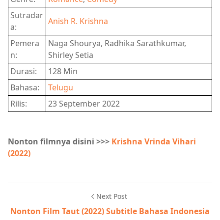
Sutradar
Anish R. Krishna
a:
Pemera
Naga Shourya, Radhika Sarathkumar,
n:
Shirley Setia
Durasi:
128 Min
Bahasa:
Telugu
Rilis:
23 September 2022
Nonton filmnya disini >>>
Krishna Vrinda Vihari
(2022)
Next Post
Nonton Film Taut (2022) Subtitle Bahasa Indonesia