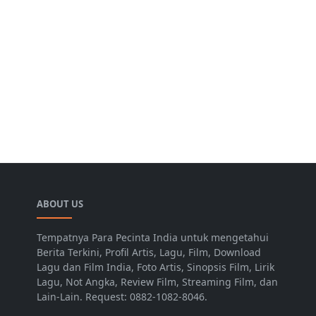
ABOUT US
Tempatnya Para Pecinta India untuk mengetahui
Berita Terkini, Profil Artis, Lagu, Film, Download
Lagu dan Film India, Foto Artis, Sinopsis Film, Lirik
Lagu, Not Angka, Review Film, Streaming Film, dan
Lain-Lain. Request: 0882-1082-8046.