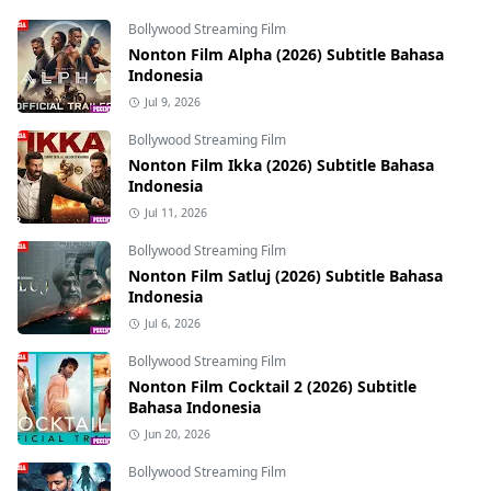
Bollywood Streaming Film
Nonton Film Alpha (2026) Subtitle Bahasa
Indonesia
Jul 9, 2026
Bollywood Streaming Film
Nonton Film Ikka (2026) Subtitle Bahasa
Indonesia
Jul 11, 2026
Bollywood Streaming Film
Nonton Film Satluj (2026) Subtitle Bahasa
Indonesia
Jul 6, 2026
Bollywood Streaming Film
Nonton Film Cocktail 2 (2026) Subtitle
Bahasa Indonesia
Jun 20, 2026
Bollywood Streaming Film