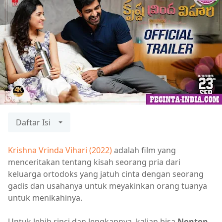
Daftar Isi
Krishna Vrinda Vihari (2022)
adalah film yang
menceritakan tentang kisah seorang pria dari
keluarga ortodoks yang jatuh cinta dengan seorang
gadis dan usahanya untuk meyakinkan orang tuanya
untuk menikahinya.
Untuk lebih rinci dan lengkapnya, kalian bisa
Nonton