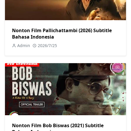
Nonton Film Pallichattambi (2026) Subtitle
Bahasa Indonesia
Admin
2026/7/25
Nonton Film Bob Biswas (2021) Subtitle