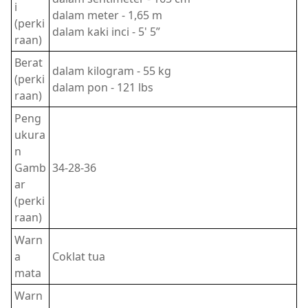
i
dalam meter - 1,65 m
(perki
dalam kaki inci - 5' 5”
raan)
Berat
dalam kilogram - 55 kg
(perki
dalam pon - 121 lbs
raan)
Peng
ukura
n
Gamb
34-28-36
ar
(perki
raan)
Warn
a
Coklat tua
mata
Warn