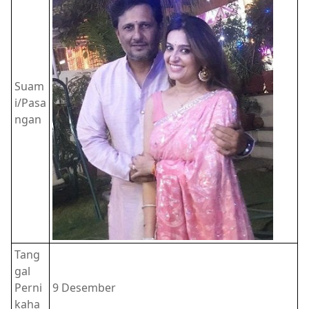
Suam
i/Pasa
ngan
Tang
gal
Perni
9 Desember
kaha