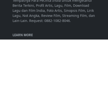
Tempatnya Para Pecinta India untuk mengetahui
Berita Terkini, Profil Artis, Lagu, Film, Download
Lagu dan Film India, Foto Artis, Sinopsis Film, Lirik
Lagu, Not Angka, Review Film, Streaming Film, dan
Lain-Lain. Request: 0882-1082-8046.
LEARN MORE
Disclaimer
Privacy Policy
Terms of Service
FOLLOW US