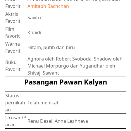
Favorit
Amitabh Bachchan
Aktris
Savitri
Favorit
Film
Khaidi
favorit
Warna
Hitam, putih dan biru
Favorit
Aghora oleh Robert Svoboda, Shadow oleh
Buku
Michael Morpurgo dan Yugandhar oleh
Favorit
Shivaji Sawant
Pasangan Pawan Kalyan
Status
pernikah
Telah menikah
an
Urusan/P
Renu Desai, Anna Lezhneva
acar