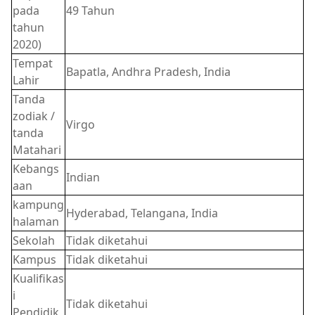
pada
49 Tahun
tahun
2020)
Tempat
Bapatla, Andhra Pradesh, India
Lahir
Tanda
zodiak /
Virgo
tanda
Matahari
Kebangs
Indian
aan
kampung
Hyderabad, Telangana, India
halaman
Sekolah
Tidak diketahui
Kampus
Tidak diketahui
Kualifikas
i
Tidak diketahui
Pendidik