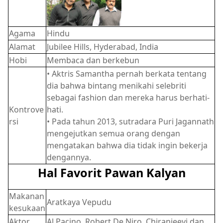
Agama
Hindu
Alamat
Jubilee Hills, Hyderabad, India
Hobi
Membaca dan berkebun
• Aktris Samantha pernah berkata tentang
dia bahwa bintang menikahi selebriti
sebagai fashion dan mereka harus berhati-
Kontrove
hati.
rsi
• Pada tahun 2013, sutradara Puri Jagannath
mengejutkan semua orang dengan
mengatakan bahwa dia tidak ingin bekerja
dengannya.
Hal Favorit Pawan Kalyan
Makanan
Aratkaya Vepudu
kesukaan
Aktor
Al Pacino, Robert De Niro, Chiranjeevi dan