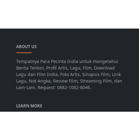
ABOUT US
Tempatnya Para Pecinta India untuk mengetahui
Berita Terkini, Profil Artis, Lagu, Film, Download
Lagu dan Film India, Foto Artis, Sinopsis Film, Lirik
Lagu, Not Angka, Review Film, Streaming Film, dan
Lain-Lain. Request: 0882-1082-8046.
LEARN MORE
Disclaimer
Privacy Policy
Terms of Service