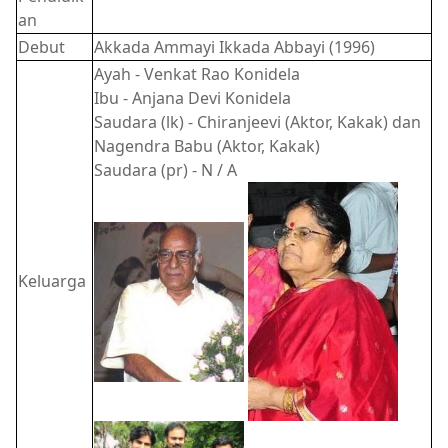
an
Debut
Akkada Ammayi Ikkada Abbayi (1996)
Ayah - Venkat Rao Konidela
Ibu - Anjana Devi Konidela
Saudara (lk) - Chiranjeevi (Aktor, Kakak) dan
Nagendra Babu (Aktor, Kakak)
Saudara (pr) - N / A
Keluarga